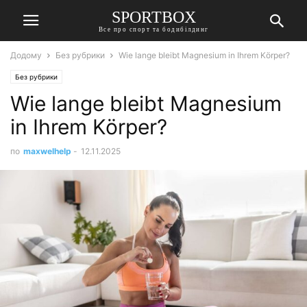
SPORTBOX
Все про спорт та бодибілдинг
Додому
Без рубрики
Wie lange bleibt Magnesium in Ihrem Körper?
Без рубрики
Wie lange bleibt Magnesium
in Ihrem Körper?
по
maxwelhelp
-
12.11.2025