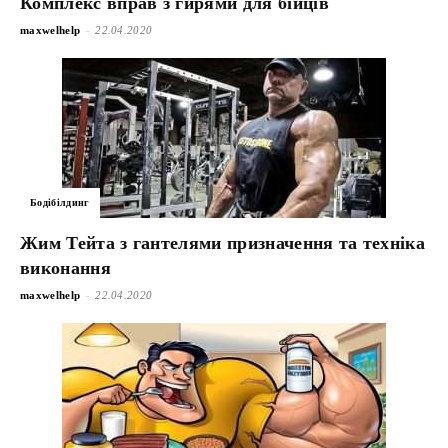
Комплекс вправ з гирями для бійців
-
maxwelhelp
22.04.2020
Бодібілдинг
Жим Тейта з гантелями призначення та техніка
виконання
-
maxwelhelp
22.04.2020