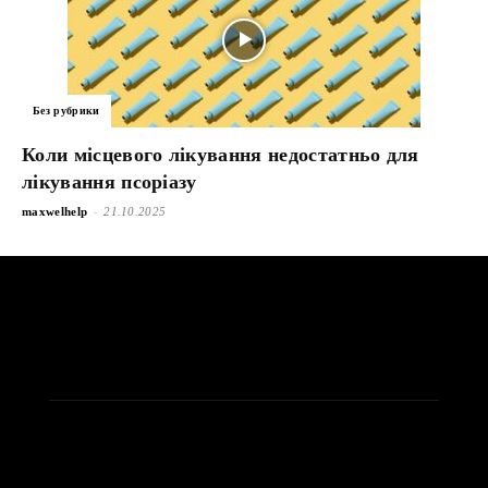
Без рубрики
Коли місцевого лікування недостатньо для
лікування псоріазу
-
maxwelhelp
21.10.2025