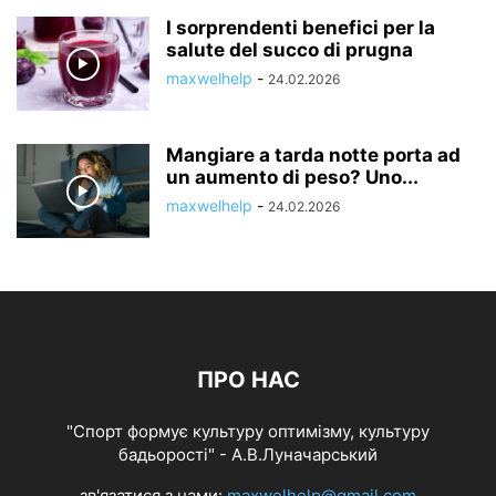
I sorprendenti benefici per la
salute del succo di prugna
maxwelhelp
-
24.02.2026
Mangiare a tarda notte porta ad
un aumento di peso? Uno...
maxwelhelp
-
24.02.2026
ПРО НАС
"Спорт формує культуру оптимізму, культуру
бадьорості" - А.В.Луначарський
зв'язатися з нами:
maxwelhelp@gmail.com