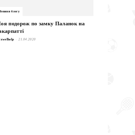
Новини блогу
оя подорож по замку Паланок на
акарпатті
-
xwelhelp
21.04.2020