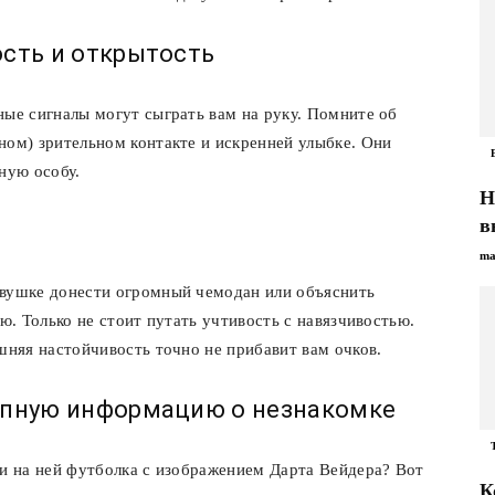
ость и открытость
ные сигналы могут сыграть вам на руку. Помните об
ном) зрительном контакте и искренней улыбке. Они
ную особу.
Н
в
ma
евушке донести огромный чемодан или объяснить
ию. Только не стоит путать учтивость с навязчивостью.
шняя настойчивость точно не прибавит вам очков.
упную информацию о незнакомке
ли на ней футболка с изображением Дарта Вейдера? Вот
К