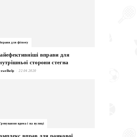
Вправи для фітнесу
айефективніші вправи для
нутрішньої сторони стегна
-
xwelhelp
22.04.2020
Тренування вдома і на вулиці
омплекс вправ для ранкової