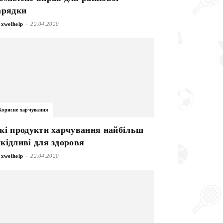
арядки
-
xwelhelp
22.04.2020
Корисне харчування
кі продукти харчування найбільш
кідливі для здоровя
-
xwelhelp
22.04.2020