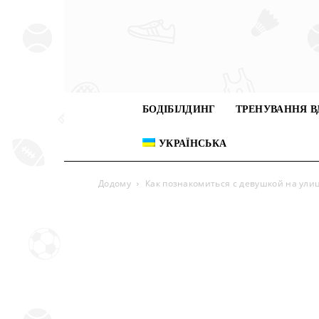
БОДІБІЛДИНГ
ТРЕНУВАННЯ В
УКРАЇНСЬКА
Додому
Как познакомиться с девушкой на ули