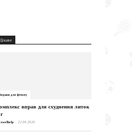
Цікаве
Вправи для фітнесу
омплекс вправ для схуднення литок
іг
-
xwelhelp
22.04.2020