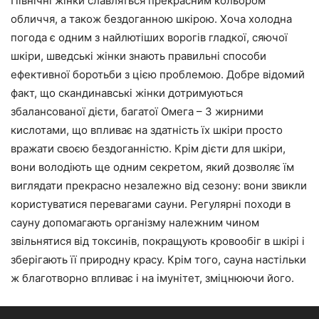
Північні жінки славляться прекрасним кольором
обличчя, а також бездоганною шкірою. Хоча холодна
погода є одним з найлютіших ворогів гладкої, сяючої
шкіри, шведські жінки знають правильні способи
ефективної боротьби з цією проблемою. Добре відомий
факт, що скандинавські жінки дотримуються
збалансованої дієти, багатої Омега – 3 жирними
кислотами, що впливає на здатність їх шкіри просто
вражати своєю бездоганністю. Крім дієти для шкіри,
вони володіють ще одним секретом, який дозволяє їм
виглядати прекрасно незалежно від сезону: вони звикли
користуватися перевагами сауни. Регулярні походи в
сауну допомагають організму належним чином
звільнятися від токсинів, покращують кровообіг в шкірі і
зберігають її природну красу. Крім того, сауна настільки
ж благотворно впливає і на імунітет, зміцнюючи його.