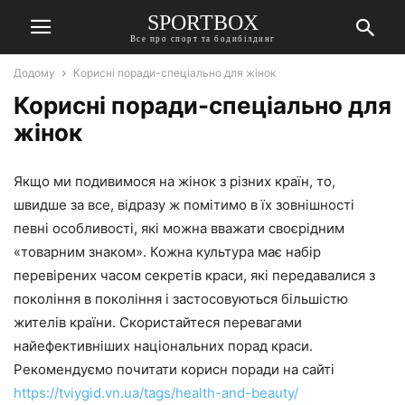
SPORTBOX
Все про спорт та бодибілдинг
Додому
Корисні поради-спеціально для жінок
Корисні поради-спеціально для
жінок
Якщо ми подивимося на жінок з різних країн, то,
швидше за все, відразу ж помітимо в їх зовнішності
певні особливості, які можна вважати своєрідним
«товарним знаком». Кожна культура має набір
перевірених часом секретів краси, які передавалися з
покоління в покоління і застосовуються більшістю
жителів країни. Скористайтеся перевагами
найефективніших національних порад краси.
Рекомендуємо почитати корисн поради на сайті
https://tviygid.vn.ua/tags/health-and-beauty/