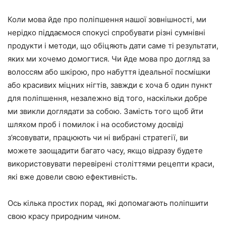
Коли мова йде про поліпшення нашої зовнішності, ми
нерідко піддаємося спокусі спробувати різні сумнівні
продукти і методи, що обіцяють дати саме ті результати,
яких ми хочемо домогтися. Чи йде мова про догляд за
волоссям або шкірою, про набуття ідеальної посмішки
або красивих міцних нігтів, завжди є хоча б один пункт
для поліпшення, незалежно від того, наскільки добре
ми звикли доглядати за собою. Замість того щоб йти
шляхом проб і помилок і на особистому досвіді
з’ясовувати, працюють чи ні вибрані стратегії, ви
можете заощадити багато часу, якщо відразу будете
використовувати перевірені століттями рецепти краси,
які вже довели свою ефективність.
Ось кілька простих порад, які допомагають поліпшити
свою красу природним чином.