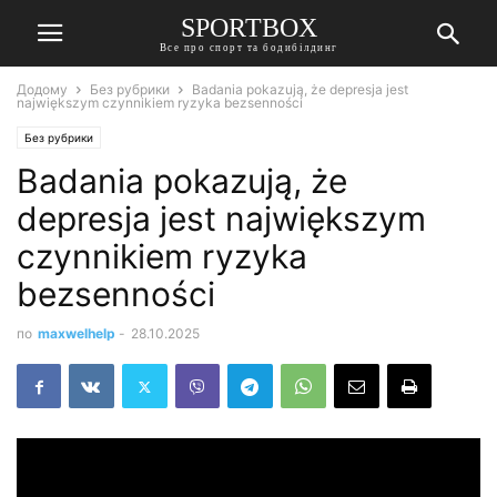
SPORTBOX
Все про спорт та бодибілдинг
Додому
Без рубрики
Badania pokazują, że depresja jest
największym czynnikiem ryzyka bezsenności
Без рубрики
Badania pokazują, że
depresja jest największym
czynnikiem ryzyka
bezsenności
по
maxwelhelp
-
28.10.2025