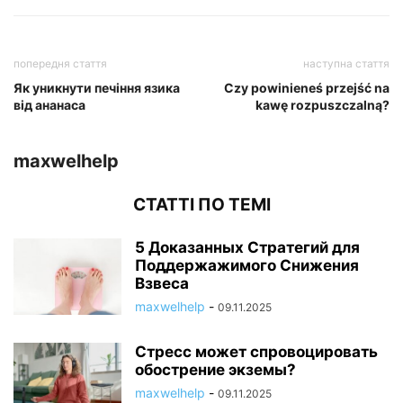
попередня стаття
наступна стаття
Як уникнути печіння язика
Czy powinieneś przejść na
від ананаса
kawę rozpuszczalną?
maxwelhelp
СТАТТІ ПО ТЕМІ
5 Доказанных Стратегий для
Поддержажимого Снижения
Взвеса
maxwelhelp
-
09.11.2025
Стресс может спровоцировать
обострение экземы?
maxwelhelp
-
09.11.2025