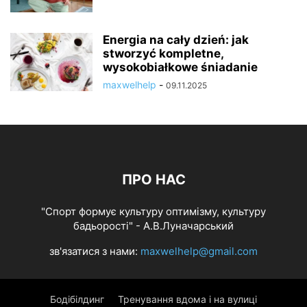
Energia na cały dzień: jak
stworzyć kompletne,
wysokobiałkowe śniadanie
maxwelhelp
-
09.11.2025
ПРО НАС
"Спорт формує культуру оптимізму, культуру
бадьорості" - А.В.Луначарський
зв'язатися з нами:
maxwelhelp@gmail.com
Бодібілдинг
Тренування вдома і на вулиці