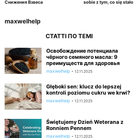
Снижения Взвеса
sobie z tym, co się stało
maxwelhelp
СТАТТІ ПО ТЕМІ
Освобождение потенциала
чёрного семяного масла: 9
преимуществ для здоровья
maxwelhelp
-
12.11.2025
Głęboki sen: klucz do lepszej
kontroli poziomu cukru we krwi?
maxwelhelp
-
12.11.2025
Świętujemy Dzień Weterana z
Ronniem Pennem
maxwelhelp
-
12.11.2025