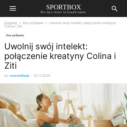
SPORTBOX
Все про спорт та бодибілдинг
Додому
Без рубрики
Uwolnij swój intelekt: połączenie kreatyny
Colina i Ziti
Без рубрики
Uwolnij swój intelekt:
połączenie kreatyny Colina i
Ziti
по
maxwelhelp
-
10.11.2025