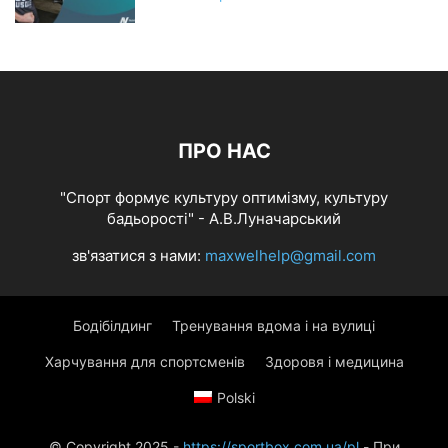
ПРО НАС
"Спорт формує культуру оптимізму, культуру
бадьорості" - А.В.Луначарський
зв'язатися з нами:
maxwelhelp@gmail.com
Бодібілдинг
Тренування вдома і на вулиці
Харчування для спортсменів
Здоровя і медицина
Polski
© Copyright 2025 -
https://sportbox.com.ua/pl
- При