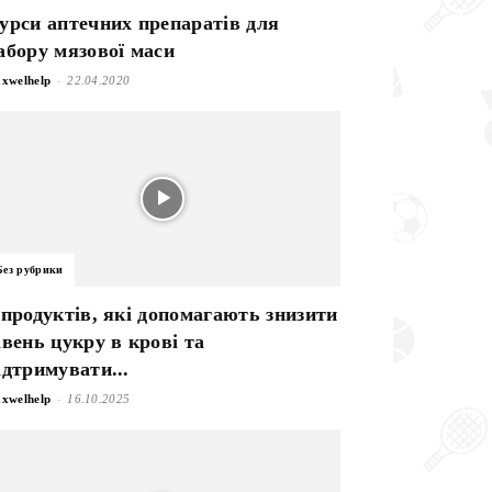
урси аптечних препаратів для
абору мязової маси
-
xwelhelp
22.04.2020
Без рубрики
 продуктів, які допомагають знизити
івень цукру в крові та
ідтримувати...
-
xwelhelp
16.10.2025