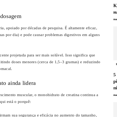
К
н
e dosagem
ma
ia, apoiado por décadas de pesquisa. É altamente eficaz,
as por dia) e pode causar problemas digestivos em alguns
ente projetada para ser mais solúvel. Isso significa que
mitindo doses menores (cerca de 1,5–3 gramas) e reduzindo
omacal.
5
р
to ainda lidera
п
scimento muscular, o monohidrato de creatina continua a
ma
qui está o porquê:
irmam sua segurança e eficácia no aumento do tamanho,