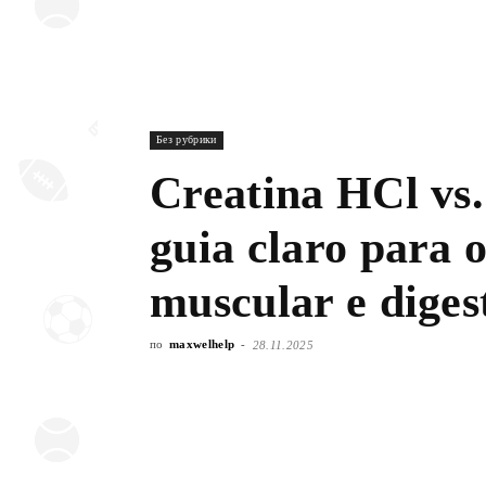
Без рубрики
Creatina HCl vs
guia claro para 
muscular e diges
по
maxwelhelp
-
28.11.2025