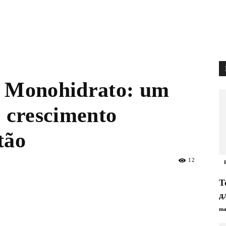
. Monohidrato: um
o crescimento
tão
12
Т
д
ma