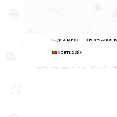
БОДІБІЛДИНГ
ТРЕНУВАННЯ В
PORTUGUÊS
Додому
Без рубрики
Creatina HCl vs. Monohid