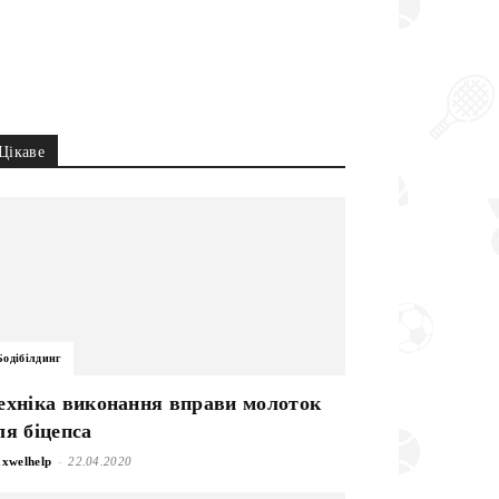
Цікаве
Бодібілдинг
ехніка виконання вправи молоток
ля біцепса
-
xwelhelp
22.04.2020