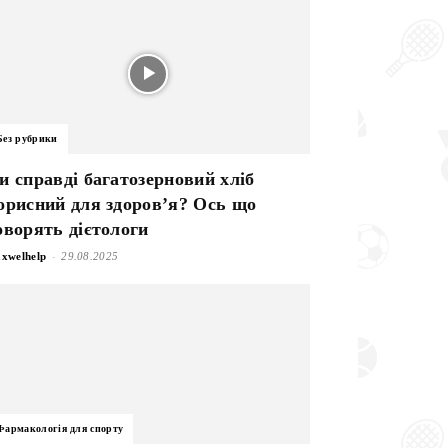
Без рубрики
и справді багатозерновий хліб
орисний для здоров’я? Ось що
оворять дієтологи
-
xwelhelp
29.08.2025
Фармакологія для спорту