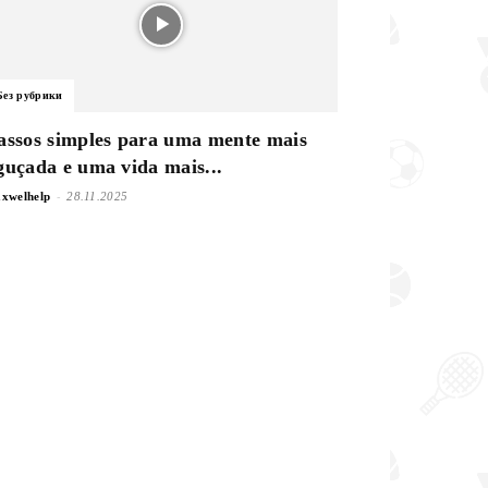
Без рубрики
assos simples para uma mente mais
guçada e uma vida mais...
-
xwelhelp
28.11.2025