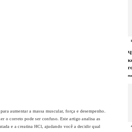
Ч
к
г
ma
 para aumentar a massa muscular, força e desempenho.
r o correto pode ser confuso. Este artigo analisa as
atada e a creatina HCl, ajudando você a decidir qual