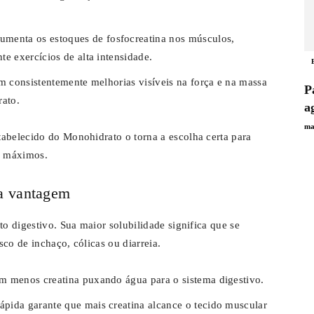
menta os estoques de fosfocreatina nos músculos,
e exercícios de alta intensidade.
m consistentemente melhorias visíveis na força e na massa
P
ato.
a
ma
abelecido do Monohidrato o torna a escolha certa para
os máximos.
ma vantagem
to digestivo. Sua maior solubilidade significa que se
co de inchaço, cólicas ou diarreia.
m menos creatina puxando água para o sistema digestivo.
ápida garante que mais creatina alcance o tecido muscular