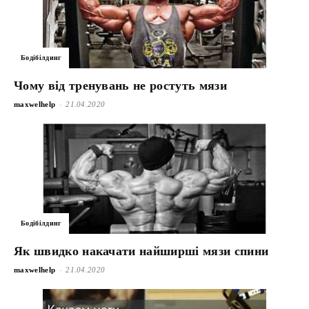
Бодібілдинг
Чому від тренувань не ростуть мязи
-
maxwelhelp
21.04.2020
Бодібілдинг
Як швидко накачати найширші мязи спини
-
maxwelhelp
21.04.2020