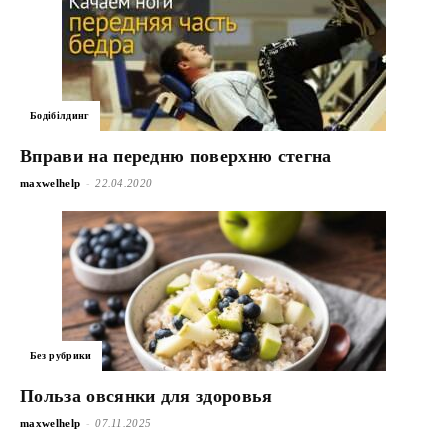
Бодібілдинг
Вправи на передню поверхню стегна
-
maxwelhelp
22.04.2020
Без рубрики
Польза овсянки для здоровья
-
maxwelhelp
07.11.2025