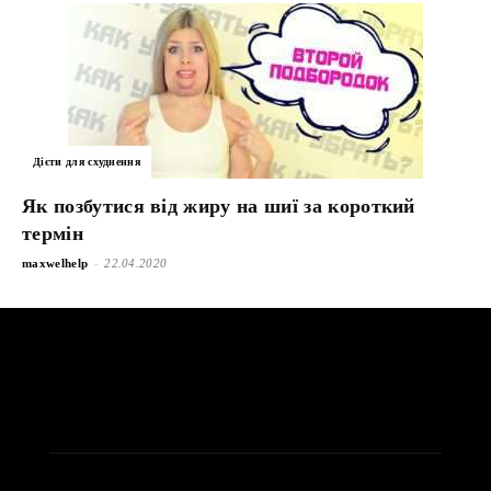
Дієти для схуднення
Як позбутися від жиру на шиї за короткий
термін
-
maxwelhelp
22.04.2020