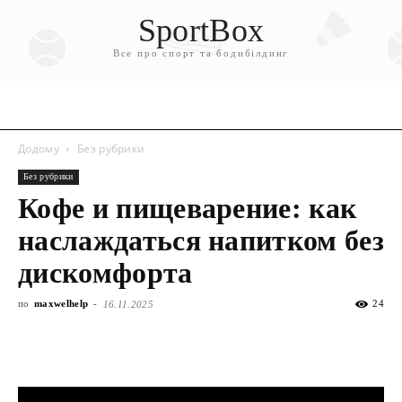
SportBox
Все про спорт та бодибілдинг
Додому
Без рубрики
Без рубрики
Кофе и пищеварение: как
наслаждаться напитком без
дискомфорта
по
maxwelhelp
-
24
16.11.2025