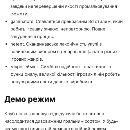
завдяки неперевершеній якості промальовування
сюжету.
gaminators. Славляться прекрасним 3d стилем, який
робить іграшку живою, неповторною. Повне
занурення в процес.
netent. Скандинавська лаконічність укупі з
величезним вибором сценаріїв для фанатів різних
ігрових жанрів.
мікрогеймінг. Симбіоз надійності, практичного
функціоналу, великої кількості ігрових ліній робить
популярними слоти даного виробника.
Демо режим
Клуб пінап запрошує відвідувачів безкоштовно
насолодитися дивовижним гральним софтом. У будь-
якому слоті присутній демонстраційний режим,