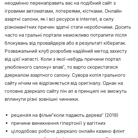
неодмінно перенаправить вас на подібний сайт з
ігровими автоматами, лотереями, кістками. Онлайн
азартні салони, як і всі ресурси в internet, в силу
різноманітних причин здатні стати неробочими. Досить
часто на гральні портали неможливо потрапити після
блокувань від провайдерів або в результаті кібератак.
Розважальний клуб розробив надійний метод захисту
від цієї напасті. Коли з якої-небудь причини портал
улюбленого салону» впав”, то варто скористатися
дзеркалом азартного салону. Сувора копія грального
сайту нічим не відрізняється від оригіналу. Однак на
головне дзеркало сайту пін ап в принципі не зможуть
вплинути різні зовнішні чинники.
рецензія на фільм”коли падають дерева” (2018)
причини виникнення гіпертонії у вагітних
цілодобово робоче дзеркало онлайн казино флінт