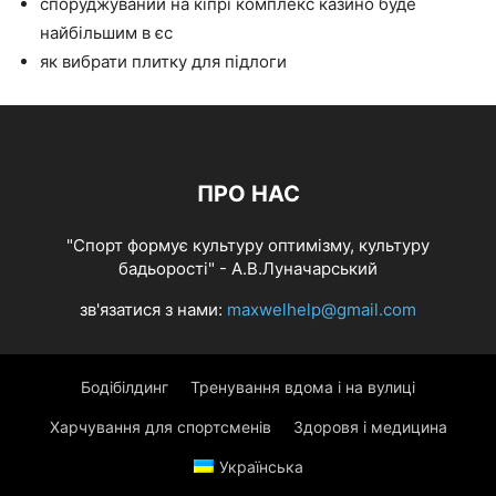
споруджуваний на кіпрі комплекс казино буде
найбільшим в єс
як вибрати плитку для підлоги
ПРО НАС
"Спорт формує культуру оптимізму, культуру
бадьорості" - А.В.Луначарський
зв'язатися з нами:
maxwelhelp@gmail.com
Бодібілдинг
Тренування вдома і на вулиці
Харчування для спортсменів
Здоровя і медицина
Українська