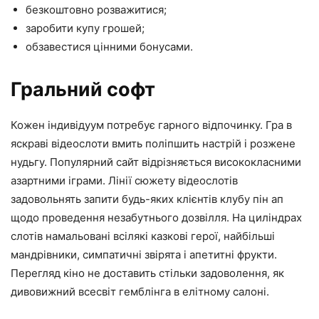
безкоштовно розважитися;
заробити купу грошей;
обзавестися цінними бонусами.
Гральний софт
Кожен індивідуум потребує гарного відпочинку. Гра в
яскраві відеослоти вмить поліпшить настрій і розжене
нудьгу. Популярний сайт відрізняється висококласними
азартними іграми. Лінії сюжету відеослотів
задовольнять запити будь-яких клієнтів клубу пін ап
щодо проведення незабутнього дозвілля. На циліндрах
слотів намальовані всілякі казкові герої, найбільші
мандрівники, симпатичні звірята і апетитні фрукти.
Перегляд кіно не доставить стільки задоволення, як
дивовижний всесвіт гемблінга в елітному салоні.