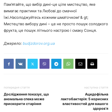
Пам’ятайте, що вибір дині-це ціле мистецтво, яке
вимагає практики та Любові до смачної
їжі.
Насолоджуйтесь кожним шматочком!
& gt;
Мистецтво вибору дині – це не просто пошук солодкого
фрукта, це пошук літнього настрою і смаку Сонця.
Джерело:
budjzdorov.org.ua
попередня стаття
наступна стаття
Дослідження показує, що
Ацидофільна
аномальна спека може
лактобактерія: 5 корисних
прискорити старіння
властивостей для вашого
здоров’я