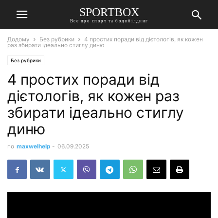
SPORTBOX
Все про спорт та бодибілдинг
Додому
Без рубрики
4 простих поради від дієтологів, як кожен
раз збирати ідеально стиглу диню
Без рубрики
4 простих поради від
дієтологів, як кожен раз
збирати ідеально стиглу
диню
по
maxwelhelp
-
06.09.2025