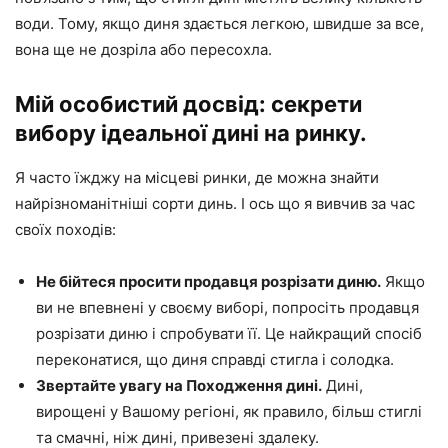
води. Тому, якщо диня здається легкою, швидше за все,
вона ще не дозріла або пересохла.
Мій особистий досвід: секрети
вибору ідеальної дині на ринку.
Я часто їжджу на місцеві ринки, де можна знайти
найрізноманітніші сорти динь. І ось що я вивчив за час
своїх походів:
Не бійтеся просити продавця розрізати диню.
Якщо
ви не впевнені у своєму виборі, попросіть продавця
розрізати диню і спробувати її. Це найкращий спосіб
переконатися, що диня справді стигла і солодка.
Звертайте увагу на Походження дині.
Дині,
вирощені у Вашому регіоні, як правило, більш стиглі
та смачні, ніж дині, привезені здалеку.