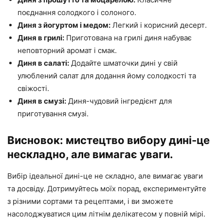
поєднання солодкого і солоного.
Диня з йогуртом і медом:
Легкий і корисний десерт.
Диня в грилі:
Приготована на грилі диня набуває
неповторний аромат і смак.
Диня в салаті:
Додайте шматочки дині у свій
улюблений салат для додання йому солодкості та
свіжості.
Диня в смузі:
Диня-чудовий інгредієнт для
приготування смузі.
Висновок: мистецтво вибору дині-це
нескладно, але вимагає уваги.
Вибір ідеальної дині-це не складно, але вимагає уваги
та досвіду. Дотримуйтесь моїх порад, експериментуйте
з різними сортами та рецептами, і ви зможете
насолоджуватися цим літнім делікатесом у повній мірі.