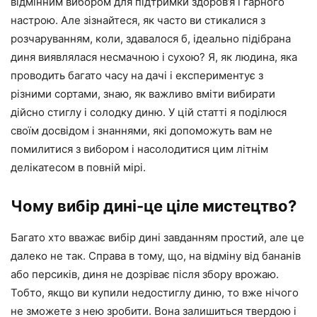
відмінним вибором для підтримки здоров’я і гарного
настрою. Але зізнайтеся, як часто ви стикалися з
розчаруванням, коли, здавалося б, ідеально підібрана
диня виявлялася несмачною і сухою? Я, як людина, яка
проводить багато часу на дачі і експериментує з
різними сортами, знаю, як важливо вміти вибирати
дійсно стиглу і солодку диню. У цій статті я поділюся
своїм досвідом і знаннями, які допоможуть вам не
помилитися з вибором і насолодитися цим літнім
делікатесом в повній мірі.
Чому вибір дині-це ціле мистецтво?
Багато хто вважає вибір дині завданням простий, але це
далеко не так. Справа в тому, що, на відміну від бананів
або персиків, диня не дозріває після збору врожаю.
Тобто, якщо ви купили недостиглу диню, то вже нічого
не зможете з нею зробити. Вона залишиться твердою і