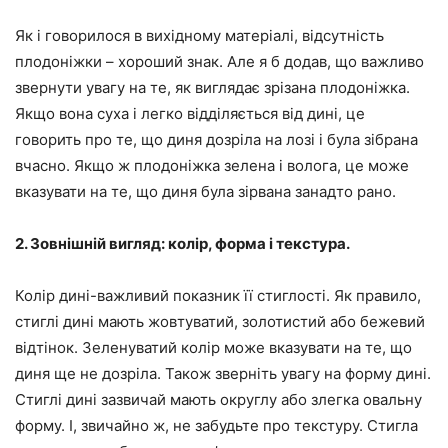
Як і говорилося в вихідному матеріалі, відсутність
плодоніжки – хороший знак. Але я б додав, що важливо
звернути увагу на те, як виглядає зрізана плодоніжка.
Якщо вона суха і легко відділяється від дині, це
говорить про те, що диня дозріла на лозі і була зібрана
вчасно. Якщо ж плодоніжка зелена і волога, це може
вказувати на те, що диня була зірвана занадто рано.
2. Зовнішній вигляд: колір, форма і текстура.
Колір дині-важливий показник її стиглості. Як правило,
стиглі дині мають жовтуватий, золотистий або бежевий
відтінок. Зеленуватий колір може вказувати на те, що
диня ще не дозріла. Також зверніть увагу на форму дині.
Стиглі дині зазвичай мають округлу або злегка овальну
форму. І, звичайно ж, не забудьте про текстуру. Стигла