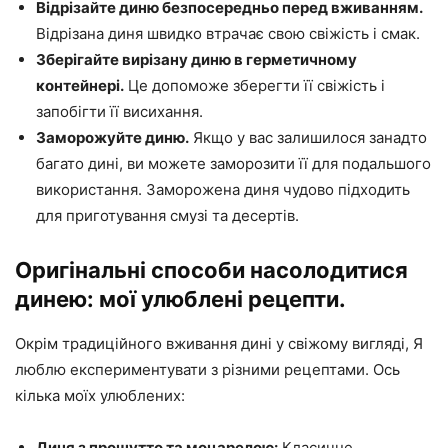
Відрізайте диню безпосередньо перед вживанням.
Відрізана диня швидко втрачає свою свіжість і смак.
Зберігайте вирізану диню в герметичному
контейнері.
Це допоможе зберегти її свіжість і
запобігти її висихання.
Заморожуйте диню.
Якщо у вас залишилося занадто
багато дині, ви можете заморозити її для подальшого
використання. Заморожена диня чудово підходить
для приготування смузі та десертів.
Оригінальні способи насолодитися
динею: мої улюблені рецепти.
Окрім традиційного вживання дині у свіжому вигляді, Я
люблю експериментувати з різними рецептами. Ось
кілька моїх улюблених:
Диня з прошутто та моцарелою:
Класичне