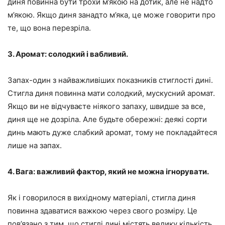
диня повинна бути трохи м’якою на дотик, але не надто
м’якою. Якщо диня занадто м’яка, це може говорити про
те, що вона перезріла.
3. Аромат: солодкий і вабливий.
Запах-один з найважливіших показників стиглості дині.
Стигла диня повинна мати солодкий, мускусний аромат.
Якщо ви не відчуваєте ніякого запаху, швидше за все,
диня ще не дозріла. Але будьте обережні: деякі сорти
динь мають дуже слабкий аромат, тому не покладайтеся
лише на запах.
4. Вага: важливий фактор, який не можна ігнорувати.
Як і говорилося в вихідному матеріалі, стигла диня
повинна здаватися важкою через свого розміру. Це
пов’язано з тим, що стиглі дині містять велику кількість