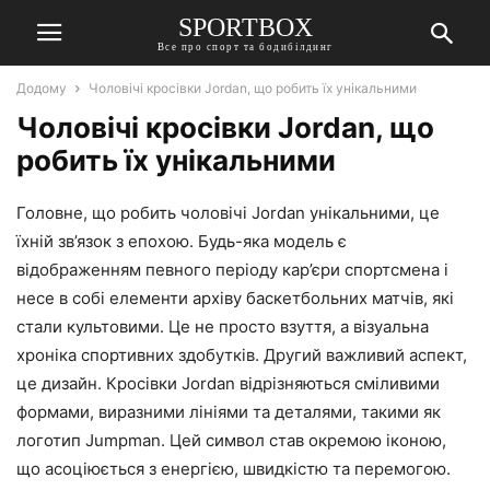
SPORTBOX
Все про спорт та бодибілдинг
Додому
Чоловічі кросівки Jordan, що робить їх унікальними
Чоловічі кросівки Jordan, що
робить їх унікальними
Головне, що робить чоловічі Jordan унікальними, це
їхній зв’язок з епохою. Будь-яка модель є
відображенням певного періоду кар’єри спортсмена і
несе в собі елементи архіву баскетбольних матчів, які
стали культовими. Це не просто взуття, а візуальна
хроніка спортивних здобутків. Другий важливий аспект,
це дизайн. Кросівки Jordan відрізняються сміливими
формами, виразними лініями та деталями, такими як
логотип Jumpman. Цей символ став окремою іконою,
що асоціюється з енергією, швидкістю та перемогою.