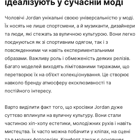
ідеалізують у сучасній моді
Чоловічі Jordan унікальні своєю універсальністю у моді.
Їх носять не лише спортсмени, а й музиканти, дизайнери
та люди, які стежать за вуличною культурою. Вони легко
поєднуються як зі спортивним одягом, так і з
повсякденними чи навіть експериментальними
образами. Важливу роль і обмеженість деяких релізів.
Багато моделей виходять лімітованими тиражами, що
перетворює їх на об’єкт колекціонування. Це створює
навколо бренду атмосферу ексклюзивності та
постійного інтересу.
Варто виділити факт того, що кросівки Jordan дуже
суттєво вплинули на вуличну культуру. Вони стали
частиною хіп-хопу естетики, молодіжних рухів і навіть
мистецтва. Їх часто можна побачити у кліпах, на сцені
та в модних фотосесіях. Комфорт також є основним