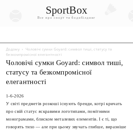
SportBox
Все про спорт та бодибілдинг
Додому
Чоловічі сумки Goyard: символ тиші, статусу та
безкомпромісної елегантності
Чоловічі сумки Goyard: символ тиші,
статусу та безкомпромісної
елегантності
1-6-2026
У світі предметів розкоші існують бренди, котрі кричать
про свій статус яскравими логотипами, помітними
монограмами, блиском металевих елементів. І є ті, що
говорять тихо — але при цьому звучать глибше, виразніше