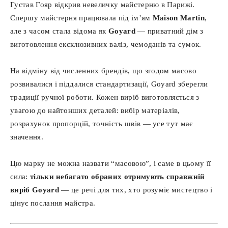
Густав Гояр відкрив невеличку майстерню в Парижі.
Спершу майстерня працювала під ім’ям
Maison Martin
,
але з часом стала відома як
Goyard
— приватний дім з
виготовлення ексклюзивних валіз, чемоданів та сумок.
На відміну від численних брендів, що згодом масово
розвивалися і піддалися стандартизації, Goyard зберегли
традиції ручної роботи. Кожен виріб виготовляється з
увагою до найтонших деталей: вибір матеріалів,
розрахунок пропорцій, точність швів — усе тут має
значення.
Цю марку не можна назвати “масовою”, і саме в цьому її
сила:
тільки небагато обраних отримують справжній
виріб Goyard
— це речі для тих, хто розуміє мистецтво і
цінує послання майстра.