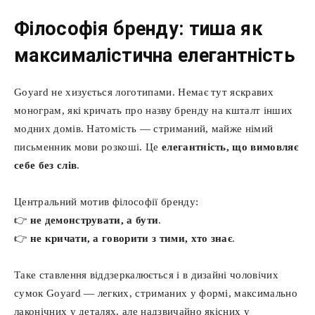
Філософія бренду: тиша як
максималістична елегантність
Goyard не хизується логотипами. Немає тут яскравих
монограм, які кричать про назву бренду на кшталт інших
модних домів. Натомість — стриманий, майже німий
письменник мови розкоші. Це
елегантність, що вимовляє
себе без слів
.
Центральний мотив філософії бренду:
👉
не демонструвати, а бути
.
👉
не кричати, а говорити з тими, хто знає
.
Таке ставлення віддзеркалюється і в дизайні чоловічих
сумок Goyard — легких, стриманих у формі, максимально
лаконічних у деталях, але надзвичайно якісних у