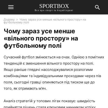
SPORTBOX
Все про спорт та бодибілдинг
Додому
Чому зараз усе менше «вільного простору» на
футбольному полі
Чому зараз усе менше
«вільного простору» на
футбольному полі
Сучасний футбол змінюється на очах. Однією з помітних
тенденцій є зменшення вільного простору на полі.
Якщо раніше глядачі насолоджувалися розлогими
комбінаціями та індивідуальними проходами через пів
поля, сьогодні гравці опиняються під тиском ще до
того, як отримають м’яч.
Аналіз стратегій у топових лігах показує: швидкість
прийняття рішень стала ключовим чинником успіху.