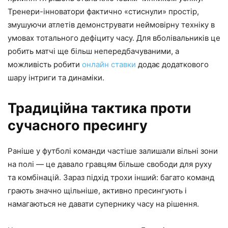
Тренери-інноватори фактично «стиснули» простір,
змушуючи атлетів демонструвати неймовірну техніку в
умовах тотального дефіциту часу. Для вболівальників це
робить матчі ще більш непередбачуваними, а
можливість робити
онлайн ставки
додає додаткового
шару інтриги та динаміки.
Традиційна тактика проти
сучасного пресингу
Раніше у футболі команди частіше залишали вільні зони
на полі — це давало гравцям більше свободи для руху
та комбінацій. Зараз підхід трохи інший: багато команд
грають значно щільніше, активно пресингують і
намагаються не давати супернику часу на рішення.