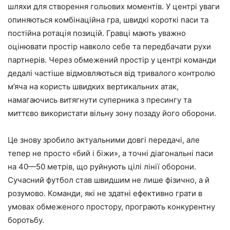
шляхи для створення гольових моментів. У центрі уваги
опиняються комбінаційна гра, швидкі короткі паси та
постійна ротація позицій. Гравці мають уважно
оцінювати простір навколо себе та передбачати рухи
партнерів. Через обмежений простір у центрі команди
дедалі частіше відмовляються від тривалого контролю
м’яча на користь швидких вертикальних атак,
намагаючись витягнути суперника з пресингу та
миттєво використати вільну зону позаду його оборони.
Це знову зробило актуальними довгі передачі, але
тепер не просто «бий і біжи», а точні діагональні паси
на 40—50 метрів, що руйнують цілі лінії оборони.
Сучасний футбол став швидшим не лише фізично, а й
розумово. Команди, які не здатні ефективно грати в
умовах обмеженого простору, програють конкурентну
боротьбу.