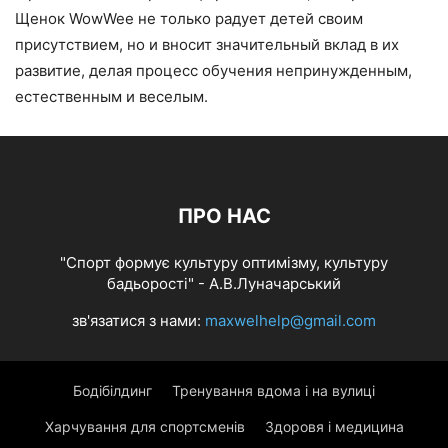
Щенок WowWee не только радует детей своим
присутствием, но и вносит значительный вклад в их
развитие, делая процесс обучения непринужденным,
естественным и веселым.
ПРО НАС
"Спорт формує культуру оптимізму, культуру
бадьорості" - А.В.Луначарський
зв'язатися з нами:
maxwelhelp@gmail.com
Бодібілдинг
Тренування вдома і на вулиці
Харчування для спортсменів
Здоровя і медицина