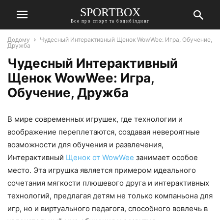
SPORTBOX
Все про спорт та бодибілдинг
Додому
Чудесный Интерактивный Щенок WowWee: Игра, Обучение,
Дружба
Чудесный Интерактивный
Щенок WowWee: Игра,
Обучение, Дружба
В мире современных игрушек, где технологии и
воображение переплетаются, создавая невероятные
возможности для обучения и развлечения,
Интерактивный
Щенок от WowWee
занимает особое
место. Эта игрушка является примером идеального
сочетания мягкости плюшевого друга и интерактивных
технологий, предлагая детям не только компаньона для
игр, но и виртуального педагога, способного вовлечь в