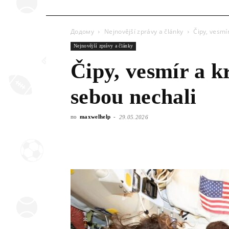
Додому
Nejnovější zprávy a články
Čipy, vesmí
Nejnovější zprávy a články
Čipy, vesmír a k
sebou nechali
по
maxwelhelp
-
29.05.2026