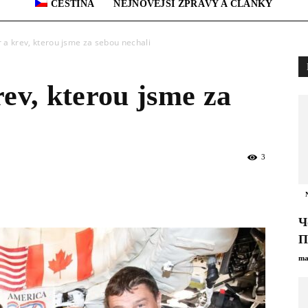
ČEŠTINA
NEJNOVĚJŠÍ ZPRÁVY A ČLÁNKY
r a krev, kterou jsme za sebou nechali
rev, kterou jsme za
3
Ч
П
ma