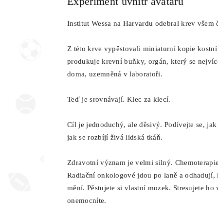
Experiment uvnitř avataru
Institut Wessa na Harvardu odebral krev všem
Z této krve vypěstovali miniaturní kopie kostní 
produkuje krevní buňky, orgán, který se nejvíce
doma, uzemněná v laboratoři.
Teď je srovnávají. Klec za klecí.
Cíl je jednoduchý, ale děsivý. Podívejte se, j
jak se rozbíjí živá lidská tkáň.
Zdravotní význam je velmi silný. Chemoterapie
Radiační onkologové jdou po laně a odhadují,
mění. Pěstujete si vlastní mozek. Stresujete ho 
onemocníte.