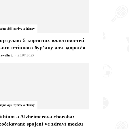
Nejnovější zprávy a články
ортулак: 5 корисних властивостей
ього їстівного бур’яну для здоров’я
-
xwelhelp
25.07.2025
Nejnovější zprávy a články
ithium a Alzheimerova choroba:
eočekávané spojení ve zdraví mozku