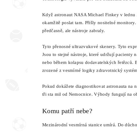
Když astronaut NASA Michael Finkey v lednu 2
okamžitě poslat tam. Přišly nositelné monitory
předčasně, ale nástroje zabraly.
Tyto přenosné ultrazvukové skenery. Tyto expre
Jsou to stejné nástroje, které udržují pacient
nebo během kolapsu dodavatelských řetězců. B
zrozené z vesmírné logiky zdravotnický systé
Pokud dokážete diagnostikovat astronauta na 
tři sta mil od Nemocnice. Výhody fungují na o
Komu patří nebe?
Mezinárodní vesmírná stanice umírá. Do důcho