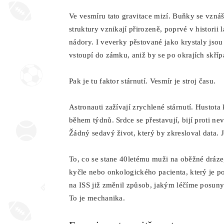
Ve vesmíru tato gravitace mizí. Buňky se vzná
struktury vznikají přirozeně, poprvé v historii 
nádory. I veverky pěstované jako krystaly jsou 
vstoupí do zámku, aniž by se po okrajích skříp
Pak je tu faktor stárnutí. Vesmír je stroj času.
Astronauti zažívají zrychlené stárnutí. Hustota 
během týdnů. Srdce se přestavují, bijí proti n
Žádný sedavý život, který by zkresloval data. J
To, co se stane 40letému muži na oběžné dráze
kyčle nebo onkologického pacienta, který je 
na ISS již změnil způsob, jakým léčíme posuny 
To je mechanika.