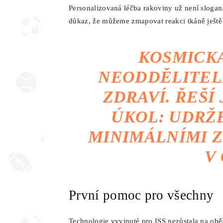
Personalizovaná léčba rakoviny už není slogan. 
důkaz, že můžeme zmapovat reakci tkáně ještě p
KOSMICKÁ
NEODDĚLITEL
ZDRAVÍ. ŘEŠÍ
ÚKOL: UDRŽE
MINIMÁLNÍMI Z
V
První pomoc pro všechny
Technologie vyvinuté pro ISS nezůstala na obě