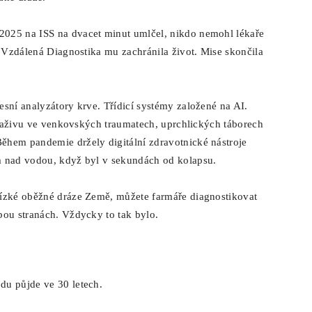
025 na ISS na dvacet minut umlčel, nikdo nemohl lékaře
. Vzdálená Diagnostika mu zachránila život. Mise skončila
sní analyzátory krve. Třídicí systémy založené na AI.
y naživu ve venkovských traumatech, uprchlických táborech
ěhem pandemie držely digitální zdravotnické nástroje
m nad vodou, když byl v sekundách od kolapsu.
nízké oběžné dráze Země, můžete farmáře diagnostikovat
bou stranách. Vždycky to tak bylo.
du půjde ve 30 letech.