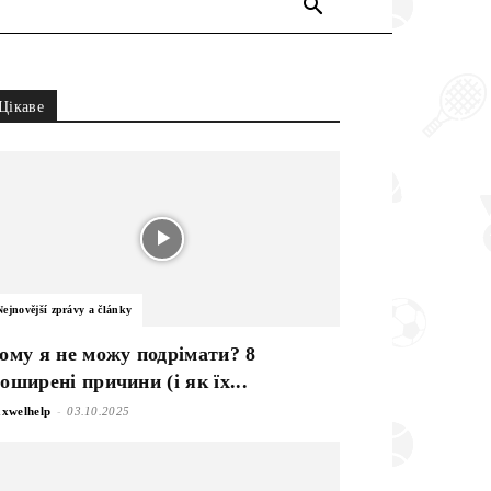
Цікаве
Nejnovější zprávy a články
ому я не можу подрімати? 8
оширені причини (і як їх...
-
xwelhelp
03.10.2025