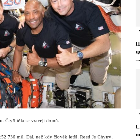
П
ц
ma
. Čtyři těla se vracejí domů.
L
n
 252 736 mil. Dál, než kdy člověk letěl. Reed Je Chytrý.