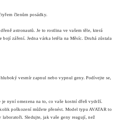
 čtyřem členům posádky.
dřeně astronautů. Je to rostlina ve vašem těle, která
 bojí záření. Jedna várka letěla na Měsíc. Druhá zůstala
ak hluboký vesmír zapnul nebo vypnul geny. Podívejte se,
 je nyní omezena na to, co vaše kostní dřeň vydrží.
 kolik poškození můžete přenést. Model typu AVATAR to
v laboratoři. Sledujte, jak vaše geny reagují, než