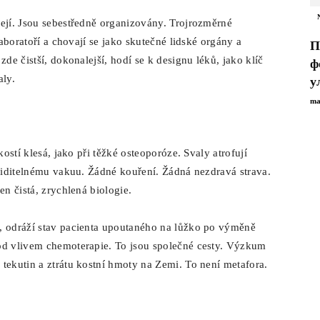
šejí. Jsou sebestředně organizovány. Trojrozměrné
laboratoří a chovají se jako skutečné lidské orgány a
П
zde čistší, dokonalejší, hodí se k designu léků, jako klíč
ф
aly.
у
ma
kostí klesá, jako při těžké osteoporóze. Svaly atrofují
eviditelnému vakuu. Žádné kouření. Žádná nezdravá strava.
en čistá, zrychlená biologie.
, odráží stav pacienta upoutaného na lůžko po výměně
pod vlivem chemoterapie. To jsou společné cesty. Výzkum
tekutin a ztrátu kostní hmoty na Zemi. To není metafora.