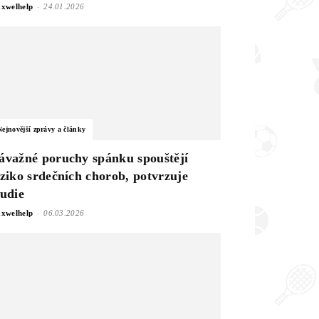
-
xwelhelp
24.01.2026
Nejnovější zprávy a články
ávažné poruchy spánku spouštějí
iziko srdečních chorob, potvrzuje
tudie
-
xwelhelp
06.03.2026