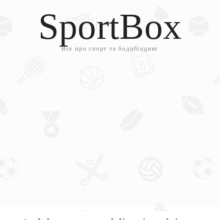
SportBox
Все про спорт та бодибілдинг