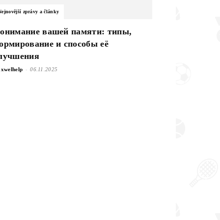
Nejnovější zprávy a články
онимание вашей памяти: типы,
ормирование и способы её
лучшения
-
xwelhelp
06.11.2025