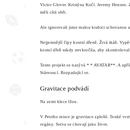
Victor Glover. Kristýna Kočí. Jeremy Hensen. Z
měli cítit obři.
Ale ignorovali jsme malou krabici schovanou u
Nejjemnější čipy kostní dřeně. Živá tkáň. Vyp
kostní dřeň nikdy nevkročila, aby zkontrolovali
Tento projekt se nazývá * * AVATAR**. A upřím
Stárnoucí. Rozpadající se.
Gravitace podvádí
Na zemi klece lžou.
V Petriho misce je gravitace zploští. Tenké vr
orgány. Sotva se chovají jako život.