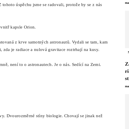
ma
 tohoto úspěchu jsme se radovali, protože by se z nás
vnitř kapsle Orion.
ěstovaná z krve samotných astronautů. Vydali se tam, kam
, zda je radiace a nulová gravitace roztrhají na kusy.
Z
ně, není to o astronautech. Je o nás. Sedící na Zemi.
r
s
ma
stvy. Dvourozměrné stíny biologie. Chovají se jinak než