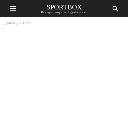
SPORTBOX
Все про спорт та бодибілдинг
Додому
Блог