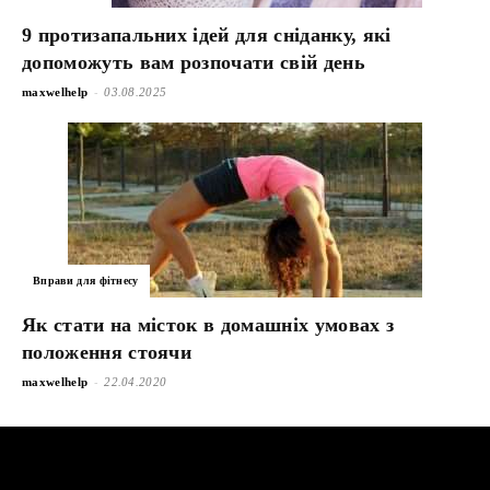
9 протизапальних ідей для сніданку, які
допоможуть вам розпочати свій день
-
maxwelhelp
03.08.2025
Вправи для фітнесу
Як стати на місток в домашніх умовах з
положення стоячи
-
maxwelhelp
22.04.2020