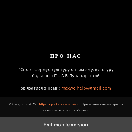
ПРО НАС
"Спорт формує культуру оптимізму, культуру
бадьорості" - А.В.Луначарський
зв'язатися з нами:
maxwelhelp@gmail.com
© Copyright 2025 -
https://sportbox.com.ua/cs
- При копіюванні матеріалів
посилання на сайт обов'язкове.
Exit mobile version