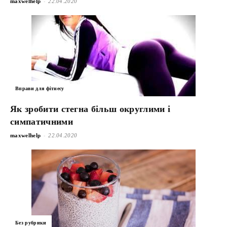
-
maxwelhelp
22.04.2020
Вправи для фітнесу
Як зробити стегна більш округлими і
симпатичними
-
maxwelhelp
22.04.2020
Без рубрики