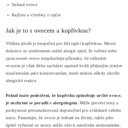
Sušené ovoce
Rajčata a výrobky z rajčat
Jak je to s ovocem a kopřivkou?
Většina plodů je bezpečná pro lidi trpící kopřivkou. Mnozí
dokonce se syndromem orální alergie zjistí, že vařené nebo
zpracované ovoce nezpůsobuje příznaky. Se sušeným
ovocem je však třeba zacházet opatrně kvůli přidaným sirným
sloučeninám jako konzervantům, které mohou někdy zhoršit
alergické reakce.
Pokud máte podezření, že kopřivku způsobuje určité ovoce,
je nezbytné se poradit s alergologem.
Může provést testy a
poskytnout personalizovaná doporučení pro zvládnutí vašeho
stavu. Pamatujte, že ovoce je bohaté na živiny, takže jeho
úplné vyřazení ze stravy může vést k nutričním nedostatkům.