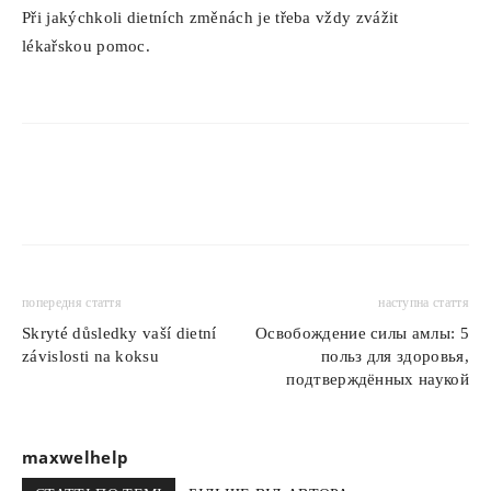
Při jakýchkoli dietních změnách je třeba vždy zvážit
lékařskou pomoc.
попередня стаття
наступна стаття
Skryté důsledky vaší dietní
Освобождение силы амлы: 5
závislosti na koksu
польз для здоровья,
подтверждённых наукой
maxwelhelp