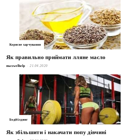
Корисне харчування
Як правильно приймати лляне масло
-
maxwelhelp
21.04.2020
Бодібілдинг
Як збільшити і накачати попу дівчині