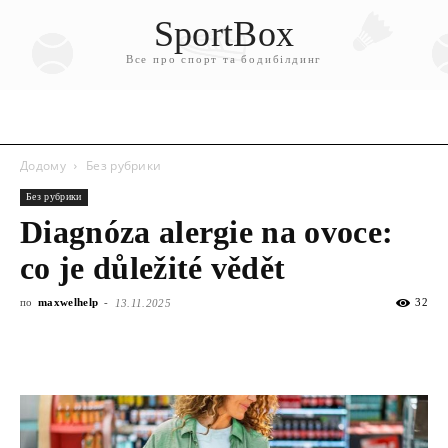
SportBox
Все про спорт та бодибілдинг
Додому
Без рубрики
Без рубрики
Diagnóza alergie na ovoce:
co je důležité vědět
по
maxwelhelp
-
32
13.11.2025