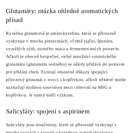
Glutamáty: otázka ohledně aromatických
přísad
Kyselina glutamová je aminokyselina, která se přirozeně
vyskytuje v mnoha potravinách, včetně rajčat, špenátu,
vyzrálých sýrů, uzeného masa a fermentovaných potravin.
Ačkoli je obecně bezpečné, velké množství syntetického
glutamátu (glutamátu sodného) se někdy přidává do potravin
pro přidání chuti. Existují omezené důkazy spojující
přirozený glutamát v ovoci s kopřivkou, ačkoli některé studie
naznačují možnou souvislost mezi citlivostí na MSG a
kopřivkou. Je nutný další výzkum.
Salicyláty: spojení s aspirinem
Salicyláty jsou sloučeniny, které se přirozeně vyskytují v
mnoha ovocích a souvisí s kyselinou acetylsalicylovou,