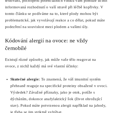
testování, pochopení potenciálních viníků vám pomůže učinit
informovaná rozhodnutí o vaší stravě při léčbě kopřivky. V
tomto článku se podíváme na to, které plody mohou být
problematické, jak vyvolávají reakce a co dělat, pokud máte
podezření na souvislost mezi plodem a vašimi úly.
Kódování alergií na ovoce: ne vždy
černobílé
Existují různé způsoby, jak může vaše tělo reagovat na
ovoce, z nichž každý má své vlastní účinky:
Skutečné alergie:
To znamená, že váš imunitní systém
přehnaně reaguje na specifické proteiny obsažené v ovoci.
Výsledek? Závažné příznaky, jako je otok, potíže s
dýcháním, dokonce anafylaktický šok (život ohrožující
stav). Pokud máte potvrzenou alergii například na jahody,
je třeba se jim striktně vyhýbat.