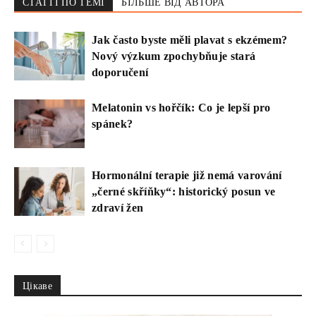
СТАТТІ ПО ТЕМІ
БІЛЬШЕ ВІД АВТОРА
Jak často byste měli plavat s ekzémem?
Nový výzkum zpochybňuje stará
doporučení
Melatonin vs hořčík: Co je lepší pro
spánek?
Hormonální terapie již nemá varování
„černé skříňky“: historický posun ve
zdraví žen
Цікаве