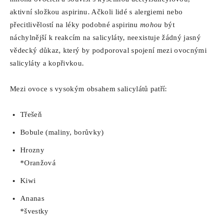
aktivní složkou aspirinu. Ačkoli lidé s alergiemi nebo
přecitlivělostí na léky podobné aspirinu
mohou
být
náchylnější k reakcím na salicyláty, neexistuje žádný jasný
vědecký důkaz, který by podporoval spojení mezi ovocnými
salicyláty a kopřivkou.
Mezi ovoce s vysokým obsahem salicylátů patří:
Třešeň
Bobule (maliny, borůvky)
Hrozny
*Oranžová
Kiwi
Ananas
*švestky