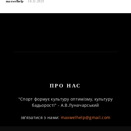
-
maxwelhelp
16.11.2025
ПРО НАС
"Спорт формує культуру оптимізму, культуру
бадьорості" - А.В.Луначарський
зв'язатися з нами:
maxwelhelp@gmail.com