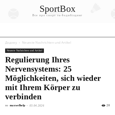
SportBox
Все про спорт та бодибілдинг
Додому
Neueste Nachrichten und Artikel
Neueste Nachrichten und Artikel
Regulierung Ihres
Nervensystems: 25
Möglichkeiten, sich wieder
mit Ihrem Körper zu
verbinden
по
maxwelhelp
-
20
03.04.2026