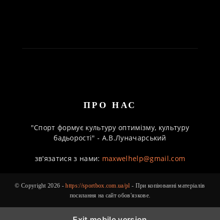
ПРО НАС
"Спорт формує культуру оптимізму, культуру
бадьорості" - А.В.Луначарський
зв'язатися з нами:
maxwelhelp@gmail.com
© Copyright 2026 -
https://sportbox.com.ua/pl
- При копіюванні матеріалів
посилання на сайт обов'язкове.
Exit mobile version