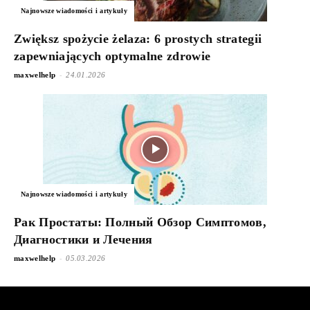
Najnowsze wiadomości i artykuły
Zwiększ spożycie żelaza: 6 prostych strategii
zapewniających optymalne zdrowie
-
maxwelhelp
24.01.2026
Najnowsze wiadomości i artykuły
Рак Простаты: Полный Обзор Симптомов,
Диагностики и Лечения
-
maxwelhelp
05.03.2026