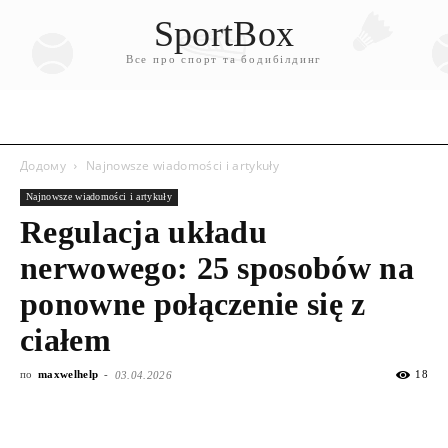
SportBox
Все про спорт та бодибілдинг
Додому
Najnowsze wiadomości i artykuły
Najnowsze wiadomości i artykuły
Regulacja układu
nerwowego: 25 sposobów na
ponowne połączenie się z
ciałem
по
maxwelhelp
-
18
03.04.2026