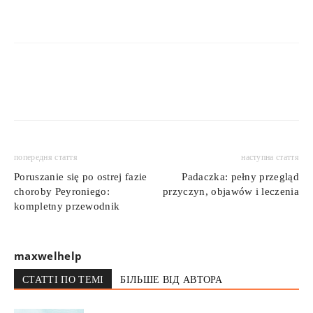
попередня стаття
наступна стаття
Poruszanie się po ostrej fazie
Padaczka: pełny przegląd
choroby Peyroniego:
przyczyn, objawów i leczenia
kompletny przewodnik
maxwelhelp
СТАТТІ ПО ТЕМІ
БІЛЬШЕ ВІД АВТОРА