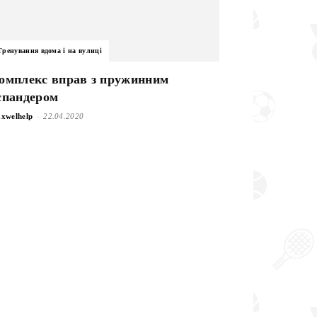
Тренування вдома і на вулиці
омплекс вправ з пружинним
спандером
-
xwelhelp
22.04.2020