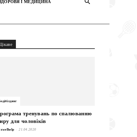
ЗДОРОВЯ І МЕДИЦИНА
Цікаве
Бодібілдинг
рограма тренувань по спалюванню
иру для чоловіків
-
xwelhelp
21.04.2020