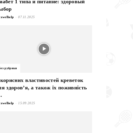
иабет 1 типа и питание: здоровый
ыбор
-
xwelhelp
07.11.2025
Без рубрики
 корисних властивостей креветок
ля здоров’я, а також їх поживність
..
-
xwelhelp
15.09.2025