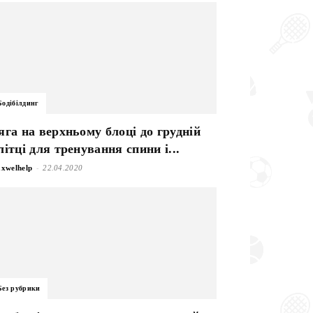
Бодібілдинг
яга на верхньому блоці до грудній
літці для тренування спини і...
-
xwelhelp
22.04.2020
Без рубрики