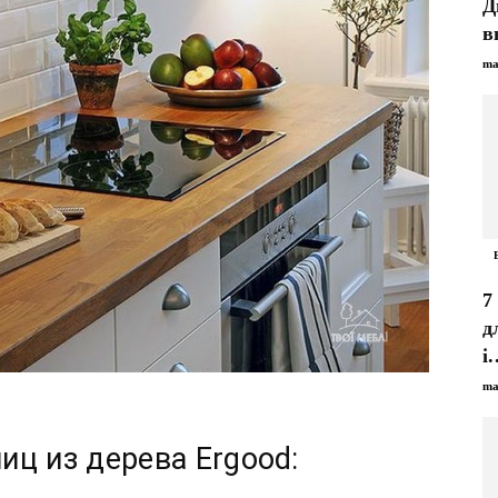
Д
в
ma
7
д
і.
ma
ц из дерева Ergood: