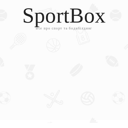
SportBox
Все про спорт та бодибілдинг