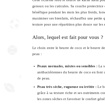
Cette richesse rend le beurre de karité idéal po
genoux ou les cuticules. Sa couche protectrice 
bénéfique pendant les mois les plus froids, lor
maximiser ses bienfaits, réchauffez une petite q
texture pour une répartition plus douce sur les 
Alors, lequel est fait pour vous ?
Le choix entre le beurre de coco et le beurre d
peau :
Peaux normales, mixtes ou sensibles :
La se
antibactériennes du beurre de coco en font 
de peau.
Peau très sèche, rugueuse ou irritée :
Le be
grâce à sa texture riche et ses nutriments c
les zones sèches et favoriser le confort géné