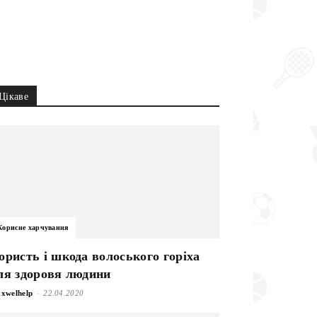
Цікаве
Корисне харчування
ористь і шкода волоського горіха
ля здоровя людини
-
xwelhelp
22.04.2020