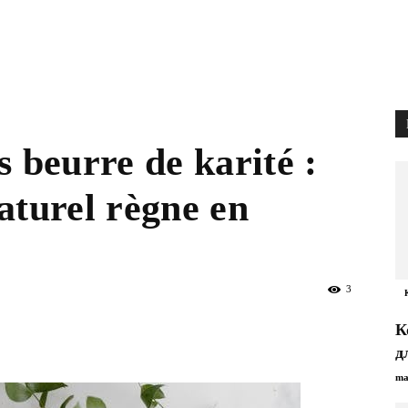
s beurre de karité :
aturel règne en
3
К
д
ma