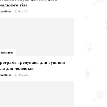
деального тіла
-
xwelhelp
22.04.2020
Бодібілдинг
рограма тренувань для сушіння
іла для чоловіків
-
xwelhelp
21.04.2020