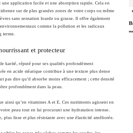
une application facile et une absorption rapide. Cela en
uotidienne sur de plus grandes zones de votre corps ou même
lèvres sans sensation lourde ou grasse. Il offre également
В
s environnementaux comme la pollution et les radicaux
ma
ng terme.
ourrissant et protecteur
 de karité, réputé pour ses qualités profondément
evée en acide stéarique contribue à une texture plus dense
ut pas dire qu’il absorbe moins efficacement ; cette densité
nètre profondément dans la peau.
ue ainsi qu’en vitamines A et E. Ces nutriments agissent en
 votre peau tout en lui procurant une hydratation intense.
 plus lisse et plus résistante avec une élasticité améliorée.