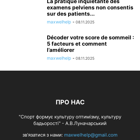
La pratique inquiétante des
examens pelviens non consentis
sur des patients...
maxwelhelp
-
08.11.2025
Décoder votre score de sommeil :
5 facteurs et comment
l’améliorer
maxwelhelp
-
08.11.2025
ПРО НАС
"Спорт формує культуру оптимізму, культуру
бадьорості" - А.В.Луначарський
зв'язатися з нами:
maxwelhelp@gmail.com