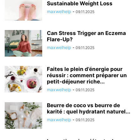
Sustainable Weight Loss
maxwelhelp
-
09.11.2025
Can Stress Trigger an Eczema
Flare-Up?
maxwelhelp
-
09.11.2025
Faites le plein d’énergie pour
réussir : comment préparer un
petit-déjeuner riche...
maxwelhelp
-
09.11.2025
Beurre de coco vs beurre de
karité : quel hydratant naturel...
maxwelhelp
-
09.11.2025