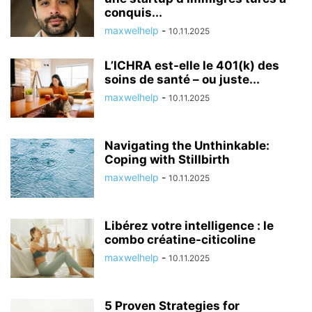
conquis...
maxwelhelp
-
10.11.2025
L’ICHRA est-elle le 401(k) des
soins de santé – ou juste...
maxwelhelp
-
10.11.2025
Navigating the Unthinkable:
Coping with Stillbirth
maxwelhelp
-
10.11.2025
Libérez votre intelligence : le
combo créatine-citicoline
maxwelhelp
-
10.11.2025
5 Proven Strategies for