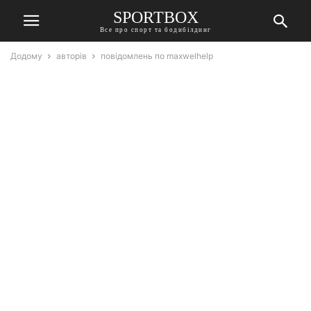
SPORTBOX
Все про спорт та бодибілдинг
Додому
авторів
повідомлень по maxwelhelp