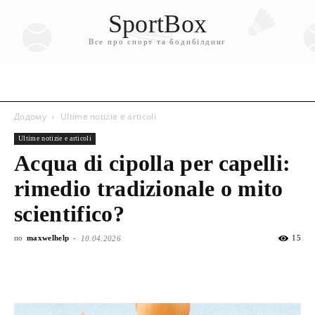
SportBox
Все про спорт та бодибілдинг
Додому
Ultime notizie e articoli
Ultime notizie e articoli
Acqua di cipolla per capelli:
rimedio tradizionale o mito
scientifico?
по
maxwelhelp
-
15
10.04.2026