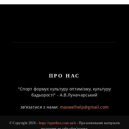
ПРО НАС
"Спорт формує культуру оптимізму, культуру
бадьорості" - А.В.Луначарський
зв'язатися з нами:
maxwelhelp@gmail.com
© Copyright 2026 -
https://sportbox.com.ua/it
- При копіюванні матеріалів
посилання на сайт обов'язкове.