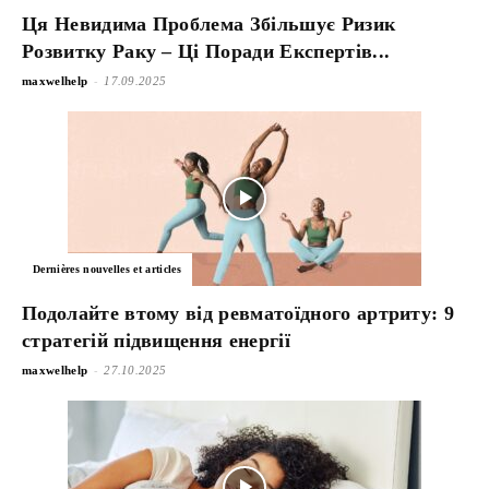
Ця Невидима Проблема Збільшує Ризик
Розвитку Раку – Ці Поради Експертів...
-
maxwelhelp
17.09.2025
Dernières nouvelles et articles
Подолайте втому від ревматоїдного артриту: 9
стратегій підвищення енергії
-
maxwelhelp
27.10.2025