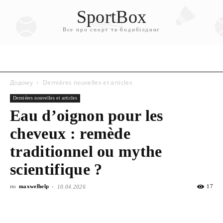
SportBox
Все про спорт та бодибілдинг
Додому
Dernières nouvelles et articles
Dernières nouvelles et articles
Eau d’oignon pour les
cheveux : remède
traditionnel ou mythe
scientifique ?
по
maxwelhelp
-
17
10.04.2026