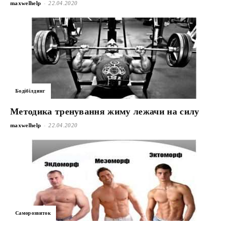
-
maxwelhelp
22.04.2020
Бодібілдинг
Методика тренування жиму лежачи на силу
-
maxwelhelp
22.04.2020
Саморозвиток