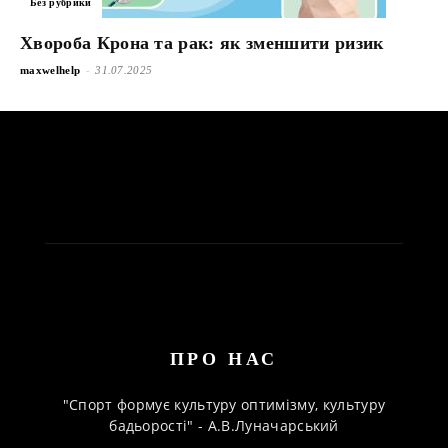
Без рубрики
Хвороба Крона та рак: як зменшити ризик
-
maxwelhelp
31.07.2025
ПРО НАС
"Спорт формує культуру оптимізму, культуру
бадьорості" - А.В.Луначарський