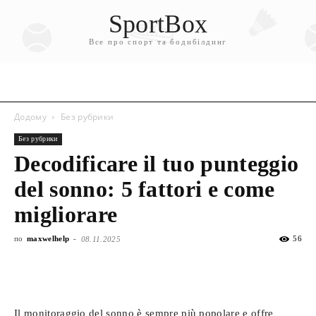
SportBox
Все про спорт та бодибілдинг
Додому
Без рубрики
Без рубрики
Decodificare il tuo punteggio
del sonno: 5 fattori e come
migliorare
по
maxwelhelp
-
56
08.11.2025
Il monitoraggio del sonno è sempre più popolare e offre