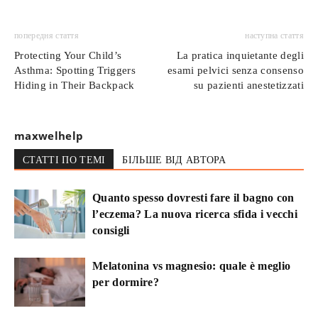
попередня стаття
наступна стаття
Protecting Your Child’s
La pratica inquietante degli
Asthma: Spotting Triggers
esami pelvici senza consenso
Hiding in Their Backpack
su pazienti anestetizzati
maxwelhelp
СТАТТІ ПО ТЕМІ
БІЛЬШЕ ВІД АВТОРА
Quanto spesso dovresti fare il bagno con
l’eczema? La nuova ricerca sfida i vecchi
consigli
Melatonina vs magnesio: quale è meglio
per dormire?