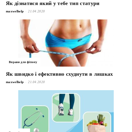
Як дізнатися який у тебе тип статури
-
maxwelhelp
21.04.2020
Вправи для фітнесу
Як швидко і ефективно схуднути в ляшках
-
maxwelhelp
21.04.2020