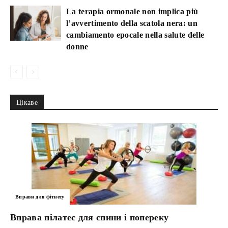
La terapia ormonale non implica più
l’avvertimento della scatola nera: un
cambiamento epocale nella salute delle
donne
Цікаве
Вправи для фітнесу
Вправа пілатес для спини і попереку