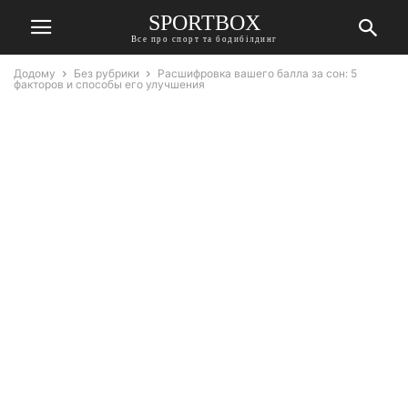
SPORTBOX
Все про спорт та бодибілдинг
Додому
Без рубрики
Расшифровка вашего балла за сон: 5
факторов и способы его улучшения