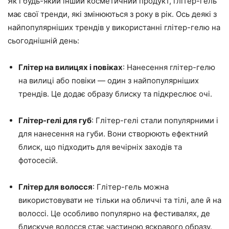
Як і будь-який інший косметичний продукт, глітер-гель
має свої тренди, які змінюються з року в рік. Ось деякі з
найпопулярніших трендів у використанні глітер-гелю на
сьогоднішній день:
Глітер на вилицях і повіках
: Нанесення глітер-гелю
на вилиці або повіки — один з найпопулярніших
трендів. Це додає образу блиску та підкреслює очі.
Глітер-гелі для губ
: Глітер-гелі стали популярними і
для нанесення на губи. Вони створюють ефектний
блиск, що підходить для вечірніх заходів та
фотосесій.
Глітер для волосся
: Глітер-гель можна
використовувати не тільки на обличчі та тілі, але й на
волоссі. Це особливо популярно на фестивалях, де
блискуче волосся стає частиною яскравого образу.