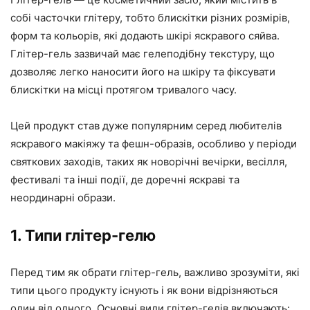
собі часточки глітеру, тобто блискітки різних розмірів,
форм та кольорів, які додають шкірі яскравого сяйва.
Глітер-гель зазвичай має гелеподібну текстуру, що
дозволяє легко наносити його на шкіру та фіксувати
блискітки на місці протягом тривалого часу.
Цей продукт став дуже популярним серед любителів
яскравого макіяжу та фешн-образів, особливо у періоди
святкових заходів, таких як новорічні вечірки, весілля,
фестивалі та інші події, де доречні яскраві та
неординарні образи.
1. Типи глітер-гелю
Перед тим як обрати глітер-гель, важливо зрозуміти, які
типи цього продукту існують і як вони відрізняються
один від одного. Основні види глітер-гелів включають: