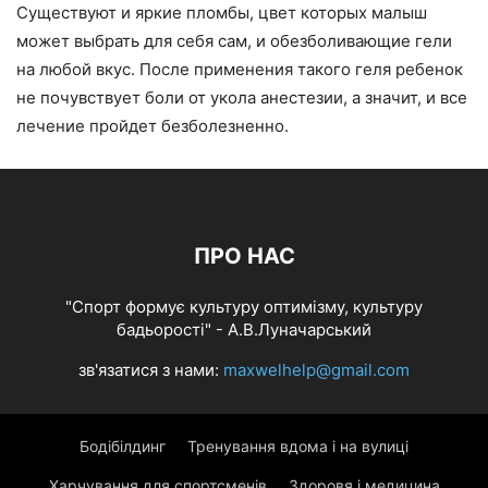
Существуют и яркие пломбы, цвет которых малыш
может выбрать для себя сам, и обезболивающие гели
на любой вкус. После применения такого геля ребенок
не почувствует боли от укола анестезии, а значит, и все
лечение пройдет безболезненно.
ПРО НАС
"Спорт формує культуру оптимізму, культуру
бадьорості" - А.В.Луначарський
зв'язатися з нами:
maxwelhelp@gmail.com
Бодібілдинг
Тренування вдома і на вулиці
Харчування для спортсменів
Здоровя і медицина