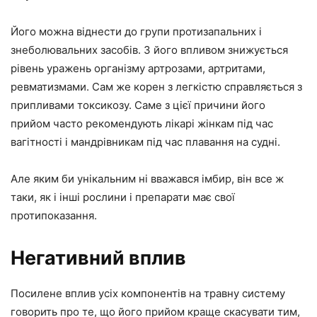
Його можна віднести до групи протизапальних і
знеболювальних засобів. З його впливом знижується
рівень уражень організму артрозами, артритами,
ревматизмами. Сам же корен з легкістю справляється з
припливами токсикозу. Саме з цієї причини його
прийом часто рекомендують лікарі жінкам під час
вагітності і мандрівникам під час плавання на судні.
Але яким би унікальним ні вважався імбир, він все ж
таки, як і інші рослини і препарати має свої
протипоказання.
Негативний вплив
Посилене вплив усіх компонентів на травну систему
говорить про те, що його прийом краще скасувати тим,