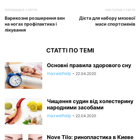
попередня стаття
наступна стаття
Варикозне розширення вен
Дієта для набору мязової
на ногах профілактика і
маси спортсменів
лікування
СТАТТІ ПО ТЕМІ
Основні правила здорового сну
maxwelhelp
-
22.04.2020
Чищення судин від холестерину
народними засобами
maxwelhelp
-
22.04.2020
Nove Tilo: ринопластика в Киеве