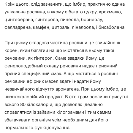
Крім цього, слід зазначити, що імбир, практично єдина
унікальна рослина, в якому є багато цукру, крохмалю,
цингеберана, гингерола, пинеола, борнеолу,
фалладрена, камфен, цитраль, ліналоола, і бисаболена.
При цьому складова частина рослини це звичайно ж
корен, який багатий на що містяться в ньому такої
речовини, як гінгерол. Саме завдяки йому, це
фенелоподобный складу речовини надає приємний
пряний специфічний смак. А що містяться в рослині
речовини ефірних масел здатні надати йому
незвичайного відчуття ароматена. При цьому імбир, це
низькокалорійний продукт
. В сто грам рослини присутні
всього 80 кілокалорій, що дозволяє ідеально
справлятися із зайвими кілограмами і тим самим
збагачувати організм усім необхідним для його
нормального функціонування.