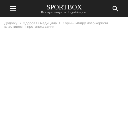
SPORTBOX
Все про спорт та бодибілдинг
Додому
Здоровя і медицина
Корінь імбиру його корисні
властивості і протипоказання