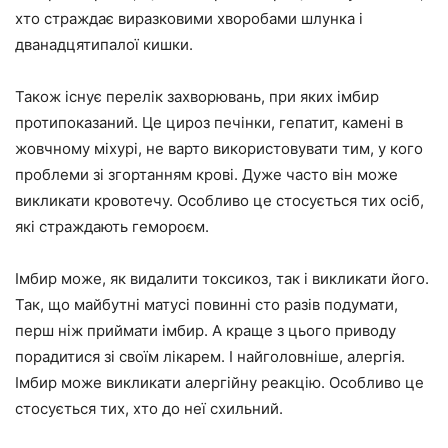
хто страждає виразковими хворобами шлунка і
дванадцятипалої кишки.
Також існує перелік захворювань, при яких імбир
протипоказаний. Це цироз печінки, гепатит, камені в
жовчному міхурі, не варто використовувати тим, у кого
проблеми зі згортанням крові. Дуже часто він може
викликати кровотечу. Особливо це стосується тих осіб,
які страждають гемороєм.
Імбир може, як видалити токсикоз, так і викликати його.
Так, що майбутні матусі повинні сто разів подумати,
перш ніж приймати імбир. А краще з цього приводу
порадитися зі своїм лікарем. І найголовніше, алергія.
Імбир може викликати алергійну реакцію. Особливо це
стосується тих, хто до неї схильний.