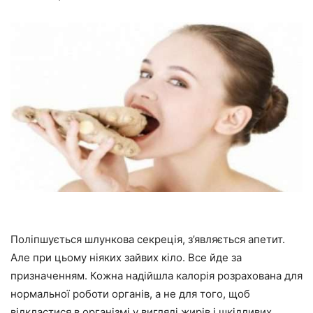
Поліпшується шлункова секреція, з’являється апетит.
Але при цьому ніяких зайвих кіло. Все йде за
призначенням. Кожна надійшла калорія розрахована для
нормальної роботи органів, а не для того, щоб
відкластися в організмі у вигляді жирів і
шкідливих