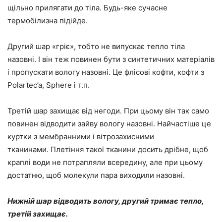
щільно прилягати до тіла. Будь-яке сучасне
термобілизна підійде.
Другий шар «гріє», тобто не випускає тепло тіла
назовні. І він теж повинен бути з синтетичних матеріалів
і пропускати вологу назовні. Це флісові кофти, кофти з
Polartec’a, Sphere і т.п.
Третій шар захищає від негоди. При цьому він так само
повинен відводити зайву вологу назовні. Найчастіше це
куртки з мембранними і вітрозахисними
тканинами. Плетіння такої тканини досить дрібне, щоб
краплі води не потрапляли всередину, але при цьому
достатню, щоб молекули пара виходили назовні.
Нижній шар відводить вологу, другий тримає тепло,
третій захищає.