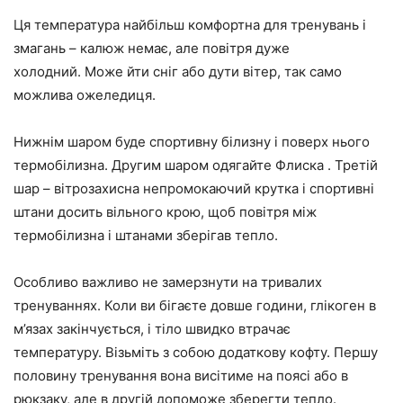
Ця температура найбільш комфортна для тренувань і
змагань – калюж немає, але повітря дуже
холодний. Може йти сніг або дути вітер, так само
можлива ожеледиця.
Нижнім шаром буде спортивну білизну і поверх нього
термобілизна. Другим шаром одягайте Флиска . Третій
шар – вітрозахисна непромокаючий крутка і спортивні
штани досить вільного крою, щоб повітря між
термобілизна і штанами зберігав тепло.
Особливо важливо не замерзнути на тривалих
тренуваннях. Коли ви бігаєте довше години, глікоген в
м’язах закінчується, і тіло швидко втрачає
температуру. Візьміть з собою додаткову кофту. Першу
половину тренування вона висітиме на поясі або в
рюкзаку, але в другій допоможе зберегти тепло.