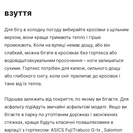
взуття
Для бігу в холодну погоду вибирайте кросівки з щільним
верхом, вони краще тримають тепло і гірше
промокають. Коли на вулиці немає дощу, або він
слабкий, можна бігати в кросівках без гортекса або
водовідштовхувальним просочення – ноги залишаться
сухими. Гортекс потрібен для калюж, сильного дощу
або глибокого снігу, коли сніг прилипає до кросівок і
тане від їх тепла.
Підошва залежить від покриття, по якому ви бігаєте. Для
асфальту підійдуть звичайні асфальтові моделі. Якщо ви
бігаєте в парку по утоптаним доріжках і засніжених
стежках, краще будуть класичні позашляховики в
варіації з гортексом: ASICS FujiTrabuco G-tx , Salomon