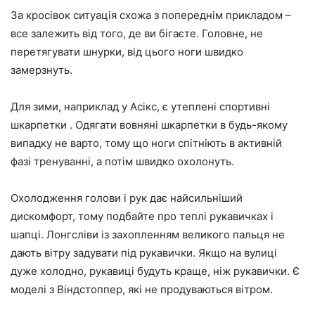
За кросівок ситуація схожа з попереднім прикладом –
все залежить від того, де ви бігаєте. Головне, не
перетягувати шнурки, від цього ноги швидко
замерзнуть.
Для зими, наприклад у Асікс, є утеплені спортивні
шкарпетки . Одягати вовняні шкарпетки в будь-якому
випадку не варто, тому що ноги спітніють в активній
фазі тренуванні, а потім швидко охолонуть.
Охолодження голови і рук дає найсильніший
дискомфорт, тому подбайте про теплі рукавичках і
шапці. Лонгсліви із захопленням великого пальця не
дають вітру задувати під рукавички. Якщо на вулиці
дуже холодно, рукавиці будуть краще, ніж рукавички. Є
моделі з Віндстоппер, які не продуваються вітром.