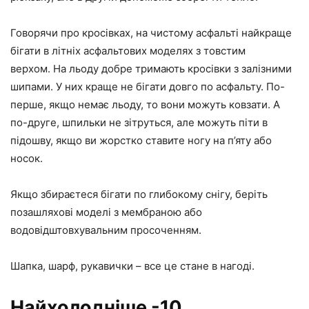
Говорячи про кросівках, на чистому асфальті найкраще
бігати в літніх асфальтових моделях з товстим
верхом. На льоду добре тримають кросівки з залізними
шипами. У них краще не бігати довго по асфальту. По-
перше, якщо немає льоду, то вони можуть ковзати. А
по-друге, шпильки не зітруться, але можуть піти в
підошву, якщо ви жорстко ставите ногу на п’яту або
носок.
Якщо збираєтеся бігати по глибокому снігу, беріть
позашляхові моделі з мембраною або
водовідштовхувальним просоченням.
Шапка, шарф, рукавички – все це стане в нагоді.
Найхолодніше -10