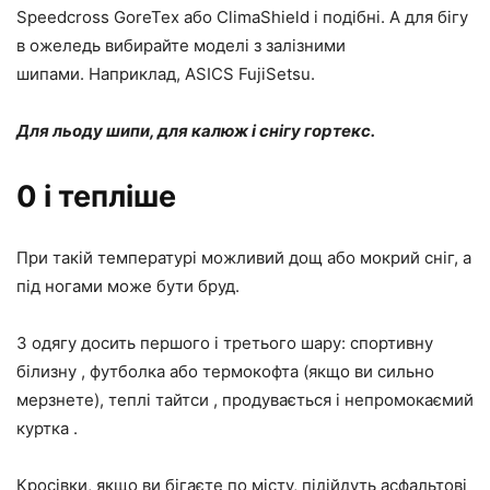
Speedcross GoreTex або ClimaShield і подібні. А для бігу
в ожеледь вибирайте моделі з залізними
шипами. Наприклад, ASICS FujiSetsu.
Для льоду шипи, для калюж і снігу гортекс.
0 і тепліше
При такій температурі можливий дощ або мокрий сніг, а
під ногами може бути бруд.
З одягу досить першого і третього шару: спортивну
білизну , футболка або термокофта (якщо ви сильно
мерзнете), теплі тайтси , продувається і непромокаємий
куртка .
Кросівки, якщо ви бігаєте по місту, підійдуть асфальтові