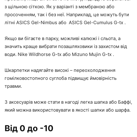
з щільною сіткою. Як у варіанті з мембраною або
просоченням, так і без неї. Наприклад, це можуть бути
літні ASICS Gel-Nimbus або ASICS Gel-Cumulus G-tx .
Якщо ви бігаєте в парку, можливі калюжі і сльота, а
значить краще вибрати позашляховики із захистом від
води. Nike Wildhorse G-tx або Mizuno Mujin G-tx .
Шкарпетки надягайте високі – переохолодження
гомілковостопного суглоба підвищує ймовірність
травми.
З аксесуарів може стати в нагоді легка шапка або Баффі,
який можна використовувати в якості шапки або шарфа.
Від 0 до -10