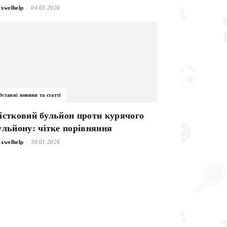
-
xwelhelp
04.03.2026
Останні новини та статті
істковий бульйон проти курячого
ульйону: чітке порівняння
-
xwelhelp
30.01.2026