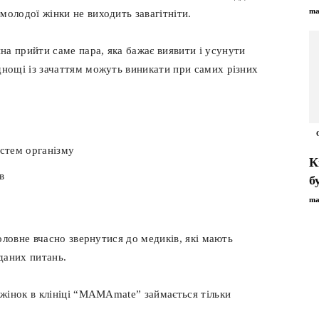
ma
молодої жінки не виходить завагітніти.
а прийти саме пара, яка бажає виявити і усунути
днощі із зачаттям можуть виникати при самих різних
истем організму
К
в
б
ma
головне вчасно звернутися до медиків, які мають
 даних питань.
 жінок в клініці “МАМАmate” займається тільки