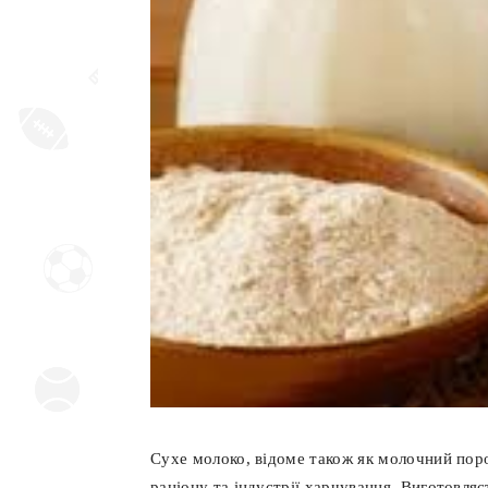
Сухе молоко, відоме також як молочний по
раціону та індустрії харчування. Виготовля