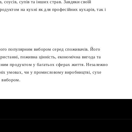
, соусів, супів та інших страв. Завдяки своїй
родуктом на кухні як для професійних кухарів, так і
 його популярним вибором серед споживачів. Його
ористанні, поживна цінність, економічна вигода та
інним продуктом у багатьох сферах життя. Незалежно
шніх умовах, чи у промисловому виробництві, сухе
м вибором.