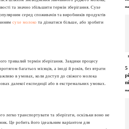
ивості та значно збільшити термін зберігання. Сухе
ma
популярним серед споживачів та виробників продуктів
ланням
сухе молоко
та дізнатися більше, або зробити
його тривалий термін зберігання. Завдяки процесу
5
ротягом багатьох місяців, а іноді й років, без втрати
р
ажливо в умовах, коли доступ до свіжого молока
п
вах далекої експедиції або в екстремальних умовах.
ma
о легко транспортувати та зберігати, оскільки воно не
ник. Це робить його ідеальним варіантом для