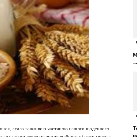
М
ma
Т
рошок, стало важливою частиною нашого щоденного
н
ється шляхом зневоднення звичайного рідкого молока,