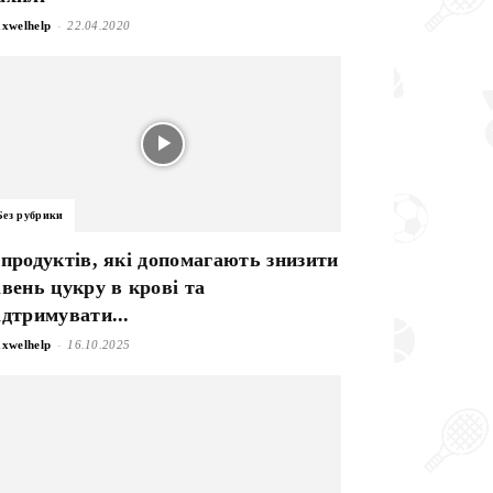
-
xwelhelp
22.04.2020
Без рубрики
 продуктів, які допомагають знизити
івень цукру в крові та
ідтримувати...
-
xwelhelp
16.10.2025