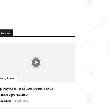
Цікаве
Без рубрики
родукти, які допомагають
апаморочливо
-
xwelhelp
14.10.2025