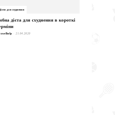
Дієти для схуднення
ибна дієта для схуднення в короткі
ерміни
-
xwelhelp
21.04.2020