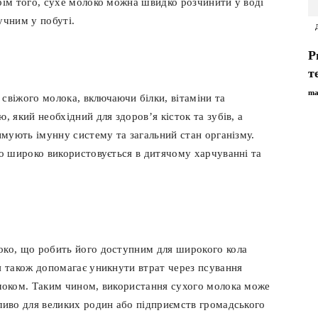
рім того, сухе молоко можна швидко розчинити у воді
учним у побуті.
Р
т
ma
і свіжого молока, включаючи білки, вітаміни та
, який необхідний для здоров’я кісток та зубів, а
имують імунну систему та загальний стан організму.
ко широко використовується в дитячому харчуванні та
око, що робить його доступним для широкого кола
я також допомагає уникнути втрат через псування
олоком. Таким чином, використання сухого молока може
ливо для великих родин або підприємств громадського