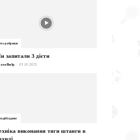
Без рубрики
и запитали 3 дієти
-
xwelhelp
03.10.2025
Бодібілдинг
ехніка виконання тяги штанги в
ахилі