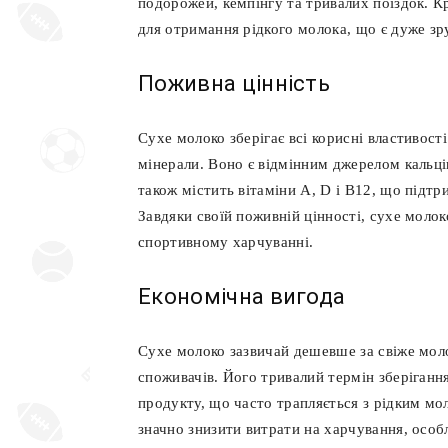
подорожей, кемпінгу та тривалих поїздок. К
для отримання рідкого молока, що є дуже зр
Поживна цінність
Сухе молоко зберігає всі корисні властивост
мінерали. Воно є відмінним джерелом кальцію
також містить вітаміни A, D і B12, що підтр
Завдяки своїй поживній цінності, сухе моло
спортивному харчуванні.
Економічна вигода
Сухе молоко зазвичай дешевше за свіже мол
споживачів. Його тривалий термін зберіганн
продукту, що часто трапляється з рідким м
значно знизити витрати на харчування, особ