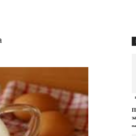
а
П
з
ma