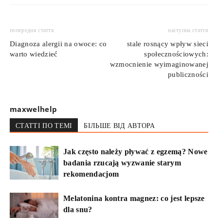
попередня стаття
наступна стаття
Diagnoza alergii na owoce: co
stale rosnący wpływ sieci
warto wiedzieć
społecznościowych:
wzmocnienie wyimaginowanej
publiczności
maxwelhelp
СТАТТІ ПО ТЕМІ
БІЛЬШЕ ВІД АВТОРА
Jak często należy pływać z egzemą? Nowe
badania rzucają wyzwanie starym
rekomendacjom
Melatonina kontra magnez: co jest lepsze
dla snu?