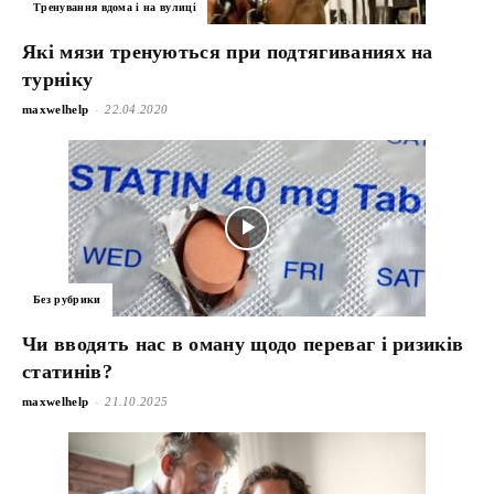
Тренування вдома і на вулиці
Які мязи тренуються при подтягиваниях на
турніку
-
maxwelhelp
22.04.2020
Без рубрики
Чи вводять нас в оману щодо переваг і ризиків
статинів?
-
maxwelhelp
21.10.2025