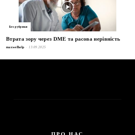
Без рубрики
Втрата зору через DME та расова нерівність
-
maxwelhelp
13.09.2025
ПРО НАС