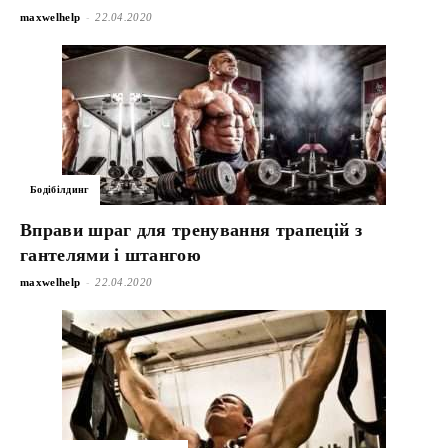
-
maxwelhelp
22.04.2020
Бодібілдинг
Вправи шраг для тренування трапецій з
гантелями і штангою
-
maxwelhelp
22.04.2020