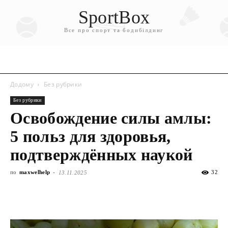
SportBox
Все про спорт та бодибілдинг
Додому
Без рубрики
Без рубрики
Освобождение силы амлы:
5 польз для здоровья,
подтверждённых наукой
по
maxwelhelp
-
32
13.11.2025