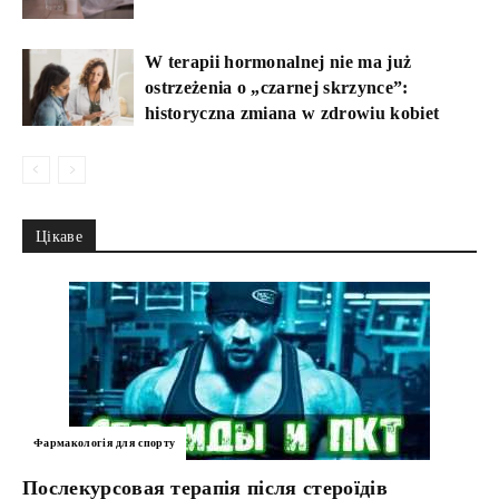
W terapii hormonalnej nie ma już
ostrzeżenia o „czarnej skrzynce”:
historyczna zmiana w zdrowiu kobiet
Цікаве
Фармакологія для спорту
Послекурсовая терапія після стероїдів