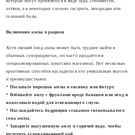
которые могут проявляться в виде зуда, сонливости,
отёков, а в некоторых случаях гастрита, лихорадки или
головной боли.
Включение амлы в рацион
Хотя свежий плод амлы может быть труднее найти в
обычных супермаркетах, он часто продаётся в
специализированных азиатских магазинах. Вот несколько
креативных способов насладиться его уникальным вкусом
и преимуществами:
*
Посыпьте порошок амлы в овсянку или йогурт.
*
Взбивайте амлу с фруктами вроде бананов или ягод и
кокосовым водой для освежающего смузи.
*
Наслаждайтесь бодрящим стаканом свежевыжатого
сока амлы.
*
Заварите высушенную амлу в горячей воде, чтобы
получить успокаивающий чай.