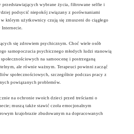
przedstawiających wybrane życia, filtrowane selfie i
ardziej podsycić niepokój związany z porównaniami
, w którym użytkownicy czują się zmuszeni do ciągłego
Internecie.
ujących się zdrowiem psychicznym. Choć wiele osób
brego samopoczucia psychicznego młodych ludzi stanowią
 społecznościowych na samoocenę i postrzeganą
btelnym, ale równie ważnym. Terapeuci powinni zacząć
diów społecznościowych, szczególnie podczas pracy z
innych powiązanych problemów.
cznie na ochronie swoich dzieci przed treściami o
necie; muszą także stawić czoła emocjonalnym
yfrowym krajobrazie zbudowanym na dopracowanych