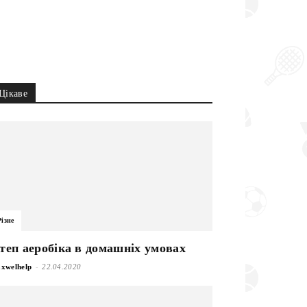
Цікаве
Різне
теп аеробіка в домашніх умовах
-
xwelhelp
22.04.2020