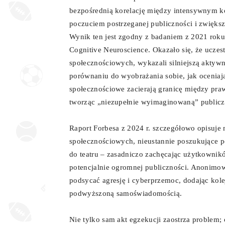
bezpośrednią korelację między intensywnym 
poczuciem postrzeganej publiczności i zwięk
Wynik ten jest zgodny z badaniem z 2021 rok
Cognitive Neuroscience. Okazało się, że uczes
społecznościowych, wykazali silniejszą akt
porównaniu do wyobrażania sobie, jak oceniają
społecznościowe zacierają granicę między pr
tworząc „niezupełnie wyimaginowaną” publicz
Raport Forbesa z 2024 r. szczegółowo opisuje
społecznościowych, nieustannie poszukujące po
do teatru – zasadniczo zachęcając użytkownik
potencjalnie ogromnej publiczności. Anonimo
podsycać agresję i cyberprzemoc, dodając kolej
podwyższoną samoświadomością.
Nie tylko sam akt egzekucji zaostrza problem; 