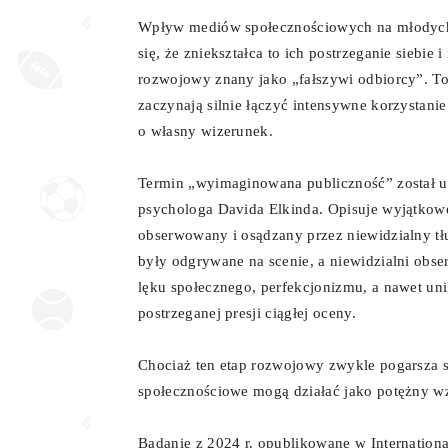
Wpływ mediów społecznościowych na młodych
się, że zniekształca to ich postrzeganie siebi
rozwojowy znany jako „fałszywi odbiorcy”. To
zaczynają silnie łączyć intensywne korzysta
o własny wizerunek.
Termin „wyimaginowana publiczność” został u
psychologa Davida Elkinda. Opisuje wyjątkowe n
obserwowany i osądzany przez niewidzialny t
były odgrywane na scenie, a niewidzialni obser
lęku społecznego, perfekcjonizmu, a nawet un
postrzeganej presji ciągłej oceny.
Chociaż ten etap rozwojowy zwykle pogarsza s
społecznościowe mogą działać jako potężny w
Badanie z 2024 r. opublikowane w Internation