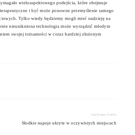
ymagało wieloaspektowego podejścia, które obejmuje
 terapeutyczne i być może ponowne przemyślenie samego
ściowych. Tylko wtedy będziemy mogli mieć nadzieję na
zornie nieunikniona technologia może wyrządzić młodym
aniem swojej tożsamości w coraz bardziej złożonym
наступна стаття
Słodkie napoje ukryte w oczywistych miejscach