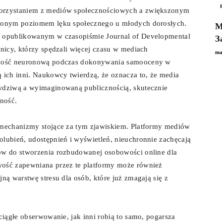
korzystaniem z mediów społecznościowych a zwiększonym
szonym poziomem lęku społecznego u młodych dorosłych.
М
u opublikowanym w czasopiśmie Journal of Developmental
З
tnicy, którzy spędzali więcej czasu w mediach
ma
ywność neuronową podczas dokonywania samooceny w
 ich inni. Naukowcy twierdzą, że oznacza to, że media
awdziwą a wyimaginowaną publicznością, skutecznie
ność.
 mechanizmy stojące za tym zjawiskiem. Platformy mediów
lubień, udostępnień i wyświetleń, nieuchronnie zachęcają
ów do stworzenia rozbudowanej osobowości online dla
wość zapewniana przez te platformy może również
ną warstwę stresu dla osób, które już zmagają się z
ciągłe obserwowanie, jak inni robią to samo, pogarsza