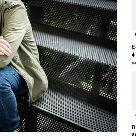
Е
ф
ma
В
б