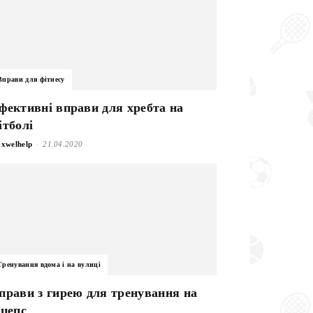
Вправи для фітнесу
фективні вправи для хребта на
ітболі
-
xwelhelp
21.04.2020
Тренування вдома і на вулиці
прави з гирею для тренування на
іцепс