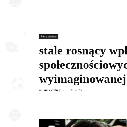
Без рубрики
stale rosnący wp
społecznościowy
wyimaginowanej 
по
maxwelhelp
-
13.11.2025