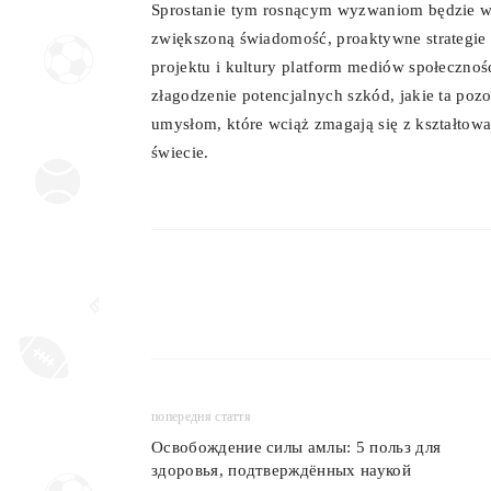
Sprostanie tym rosnącym wyzwaniom będzie w
zwiększoną świadomość, proaktywne strategie
projektu i kultury platform mediów społeczno
złagodzenie potencjalnych szkód, jakie ta po
umysłom, które wciąż zmagają się z kształtow
świecie.
попередня стаття
Освобождение силы амлы: 5 польз для
здоровья, подтверждённых наукой