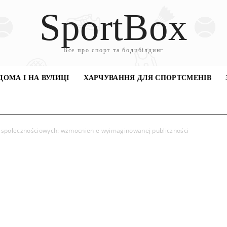
SportBox
Все про спорт та бодибілдинг
ДОМА І НА ВУЛИЦІ
ХАРЧУВАННЯ ДЛЯ СПОРТСМЕНІВ
ci społecznościowych: wzmocnienie wyimaginowanej publiczności