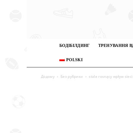
БОДІБІЛДИНГ
ТРЕНУВАННЯ В
POLSKI
Додому
Без рубрики
stale rosnący wpływ sie