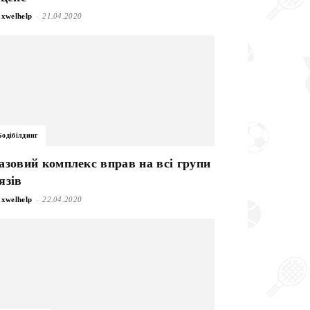
-
xwelhelp
21.04.2020
Бодібілдинг
азовий комплекс вправ на всі групи
язів
-
xwelhelp
22.04.2020