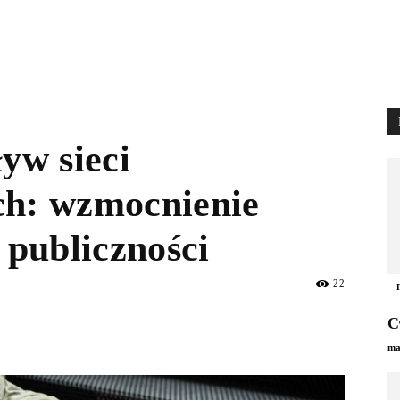
ływ sieci
ch: wzmocnienie
publiczności
22
С
ma