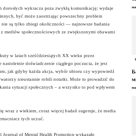
ma
 dorosłych wykracza poza zwykłą komunikację; wydaje
e i innych, być może zaostrzając powszechny problem
 nie są tylko zbiegi okoliczności — najnowsze badania
nie z mediów społecznościowych ze zwiększonymi obawami
kuty w latach sześćdziesiątych XX wieku przez
astoletnie doświadczenie ciągłego poczucia, że ​​jest
Б
łum, jak gdyby każda akcja, wybór ubioru czy wypowiedź
м
watorzy nieustannie robili notatki. Może to prowadzić do
ikania sytuacji społecznych – a wszystko to pod wpływem
ma
ię wraz z wiekiem, coraz więcej badań sugeruje, że media
zmacniacz tych uczuć.
al Journal of Mental Health Promotion wykazało