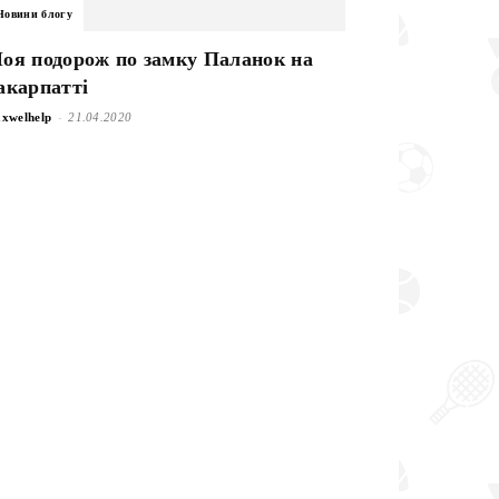
Новини блогу
оя подорож по замку Паланок на
акарпатті
-
xwelhelp
21.04.2020