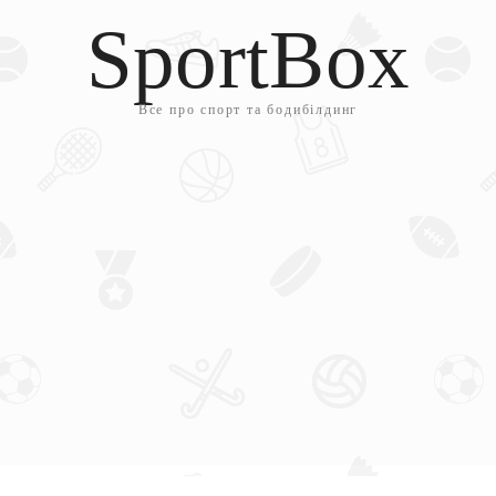
SportBox
Все про спорт та бодибілдинг