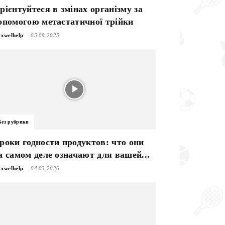
рієнтуйтеся в змінах організму за
опомогою метастатичної трійки
-
xwelhelp
05.09.2025
Без рубрики
роки годности продуктов: что они
а самом деле означают для вашей...
-
xwelhelp
04.03.2026