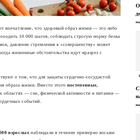
О
д
ma
ет впечатление, что здоровый образ жизни — это либо
оходить 10 000 шагов, соблюдать строгую норму белка
вок, давление стремления к «совершенству» может
когда жизненные обстоятельства идут вразрез с
твуют о том, что для защиты сердечно-сосудистой
ия образа жизни. Вместо этого
постепенные,
С
х областях — сне, физической активности и питании —
н
сердечных событий.
ma
000 взрослых
наблюдали в течение примерно восьми