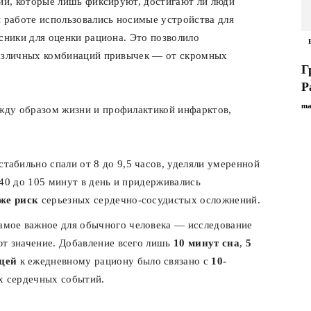
ний, которые лишь фиксируют, достигают ли люди
й работе использовались носимые устройства для
сники для оценки рациона. Это позволило
различных комбинаций привычек — от скромных
Г
Р
ma
жду образом жизни и профилактикой инфарктов,
табильно спали от 8 до 9,5 часов, уделяли умеренной
40 до 105 минут в день и придерживались
же риск
серьезных сердечно-сосудистых осложнений.
амое важное для обычного человека — исследование
т значение. Добавление всего лишь
10 минут сна
,
5
щей
к ежедневному рациону было связано с
10-
х сердечных событий.