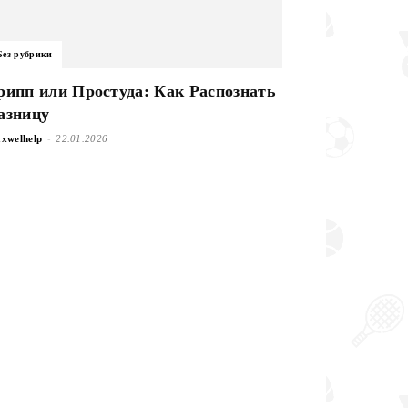
Без рубрики
рипп или Простуда: Как Распознать
азницу
-
xwelhelp
22.01.2026