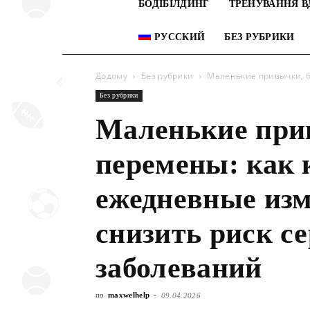
БОДІБІЛДИНГ
ТРЕНУВАННЯ В
РУССКИЙ
БЕЗ РУБРИКИ
Додому
Без рубрики
Маленькие привычки, б
Без рубрики
Маленькие при
перемены: как
ежедневные изм
снизить риск с
заболеваний
по
maxwelhelp
-
09.04.2026