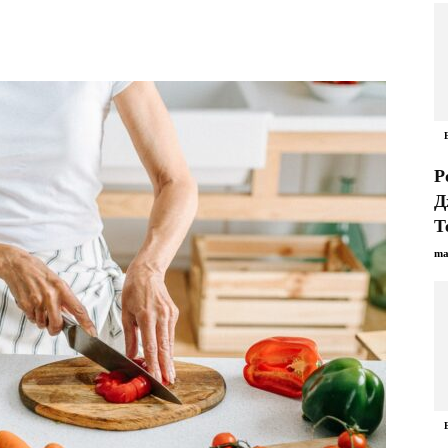
Р
Д
Т
ma