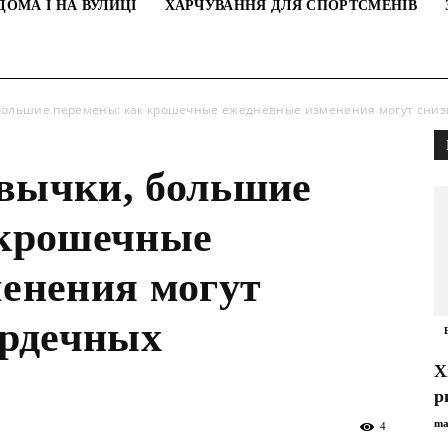
ДОМА І НА ВУЛИЦІ
ХАРЧУВАННЯ ДЛЯ СПОРТСМЕНІВ
ольшие перемены: как крошечные ежедневные изменения могут снизит
вычки, большие
 крошечные
енения могут
ердечных
Х
р
ma
4