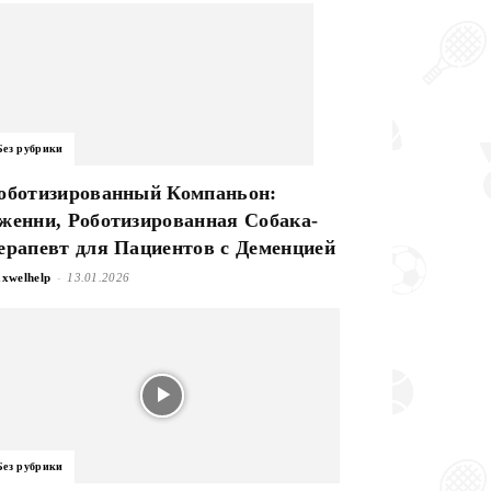
Без рубрики
оботизированный Компаньон:
женни, Роботизированная Собака-
ерапевт для Пациентов с Деменцией
-
xwelhelp
13.01.2026
Без рубрики