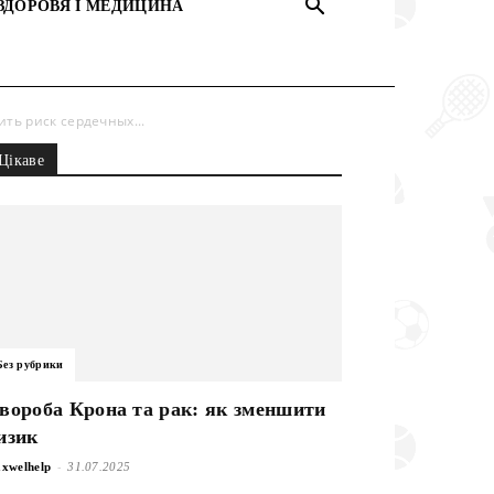
ЗДОРОВЯ І МЕДИЦИНА
ь риск сердечных...
Цікаве
Без рубрики
вороба Крона та рак: як зменшити
изик
-
xwelhelp
31.07.2025