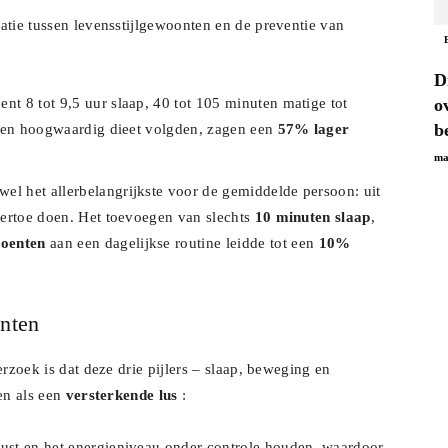
atie tussen levensstijlgewoonten en de preventie van
D
nt 8 tot 9,5 uur slaap, 40 tot 105 minuten matige tot
o
b
n een hoogwaardig dieet volgden, zagen een
57% lager
ma
el het allerbelangrijkste voor de gemiddelde persoon: uit
s ertoe doen. Het toevoegen van slechts
10 minuten slaap
,
roenten
aan een dagelijkse routine leidde tot een
10%
onten
erzoek is dat deze drie pijlers – slaap, beweging en
en als een
versterkende lus
:
lust en het energieniveau onder controle houden, waardoor