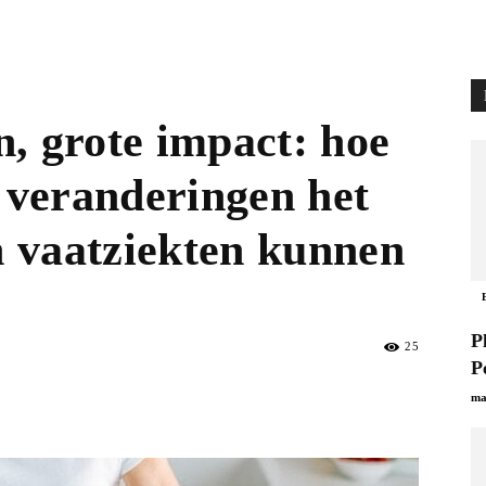
, grote impact: hoe
e veranderingen het
en vaatziekten kunnen
P
25
P
ma