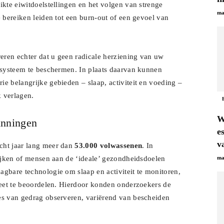
ikte eiwitdoelstellingen en het volgen van strenge
ma
e bereiken leiden tot een burn-out of een gevoel van
ren echter dat u geen radicale herziening van uw
e systeem te beschermen. In plaats daarvan kunnen
ie belangrijke gebieden – slaap, activiteit en voeding –
k verlagen.
W
inningen
e
v
cht jaar lang meer dan
53.000 volwassenen
. In
kijken of mensen aan de ‘ideale’ gezondheidsdoelen
ma
gbare technologie om slaap en activiteit te monitoren,
ieet te beoordelen. Hierdoor konden onderzoekers de
es van gedrag observeren, variërend van bescheiden