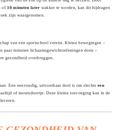
hygiëne van de ene op de andere dag te herzien. Door
n of
10 minuten later
wakker te worden, kan dit bijdragen
rzoek zijn waargenomen.
aatschap van een sportschool vereist. Kleine bewegingen –
een paar minuten lichaamsgewichtoefeningen doen –
aire gezondheid overbruggen.
aan. Een eenvoudig, uitvoerbaar doel is om slechts
een
altijd of tussendoortje. Deze kleine toevoeging kan in de
leveren.
 GEZONDHEID VAN