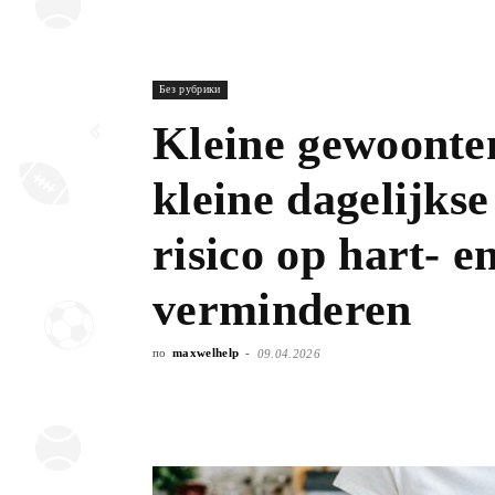
Без рубрики
Kleine gewoonten
kleine dagelijks
risico op hart- 
verminderen
по
maxwelhelp
-
09.04.2026