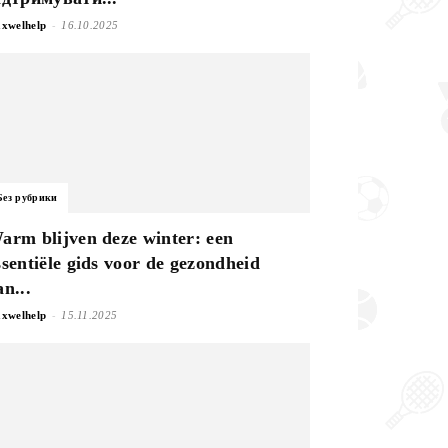
-
xwelhelp
16.10.2025
Без рубрики
arm blijven deze winter: een
ssentiële gids voor de gezondheid
an...
-
xwelhelp
15.11.2025