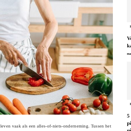
V
k
ma
5
р
leven vaak als een alles-of-niets-onderneming. Tussen het
п