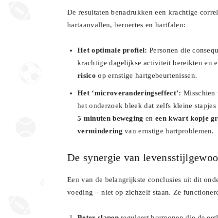
De resultaten benadrukken een krachtige correl
hartaanvallen, beroertes en hartfalen:
Het optimale profiel:
Personen die conseque
krachtige dagelijkse activiteit bereikten e
risico
op ernstige hartgebeurtenissen.
Het ‘microveranderingseffect’:
Misschien w
het onderzoek bleek dat zelfs kleine stapje
5 minuten beweging
en
een kwart kopje g
vermindering
van ernstige hartproblemen.
De synergie van levensstijlgewo
Een van de belangrijkste conclusies uit dit ond
voeding – niet op zichzelf staan. Ze functioner
Beter slapen
reguleert hormonen die de eet