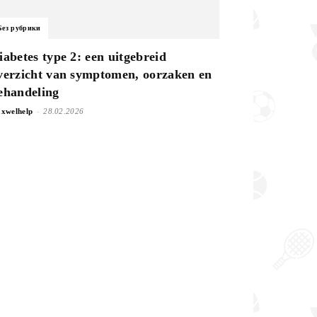
Без рубрики
iabetes type 2: een uitgebreid
verzicht van symptomen, oorzaken en
ehandeling
-
xwelhelp
28.02.2026