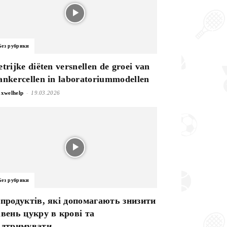
Без рубрики
etrijke diëten versnellen de groei van
ankercellen in laboratoriummodellen
-
xwelhelp
19.03.2026
Без рубрики
 продуктів, які допомагають знизити
івень цукру в крові та
ідтримувати...