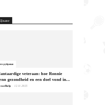
Цікаве
Без рубрики
lantaardige veteraan: hoe Ronnie
enn gezondheid en een doel vond in...
-
xwelhelp
12.11.2025