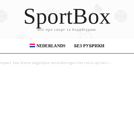
SportBox
Все про спорт та бодибілдинг
NEDERLANDS
БЕЗ РУБРИКИ
mpact: hoe kleine dagelijkse veranderingen het risico op hart-...