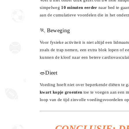
Voel u niet onder druk gezet om uw hele slaap
simpelweg
10 minuten eerder
naar bed te gaa
aan de cumulatieve voordelen die in het onde
🏃 Beweging
Voor fysieke activiteit is niet altijd een lidm
zoals de trap nemen, een extra blok lopen of 
kunnen de kloof naar een betere cardiovascul
🥗Dieet
Voeding hoeft niet over beperkende diëten te g
kwart kopje groenten
toe te voegen aan een ma
loop van de tijd zinvolle voedingsvoordelen op
CONCLUSIE:
DE