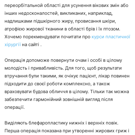
переорбітальной області для усунення вікових змін або
інших недосконалостей, викликаних, наприклад,
надлишками підшкірного жиру, провисання шкіри,
атрофією жирової тканини в області брів і їх птозом.
Хочемо порекмендувати почитати про
курси пластичної
хірургії
на сайті .
Операція допоможе повернути очам і особі в цілому
молодість і привабливість. Для того, щоб результати
втручання були такими, як очікує пацієнт, лікар повинен
підходити до своєї роботи комплексно, а також
враховувати будова обличчя в цілому. Тільки так можна
забезпечити гармонійний зовнішній вигляд після
операції.
Виділяють блефаропластику нижніх і верхніх повік.
Перша операція показана при утворенні жирових гриж і