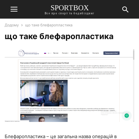
SPORTBOX
Все про спорт та бодибілдинг
Додому
що таке блефаропластика
що таке блефаропластика
Блефаропластика – це загальна назва операцій в