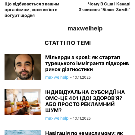
Що відбувається з вашим
Чому В Сша І Канаді
організмом, коли ви їсте
З’явилися “Білки-Зомбі”
йогурт щодня
maxwelhelp
СТАТТІ ПО ТЕМІ
Мільярди з крові: як стартап
турецького іммігранта підкорив
ринок діагностики
maxwelhelp
-
10.11.2025
ІНДИВІДУАЛЬНА СУБСИДІЇ НА
ОМС-ЦЕ 401 (ДО) ЗДОРОВ’Я?
АБО ПРОСТО РЕКЛАМНИЙ
ШУМ?
maxwelhelp
-
10.11.2025
Навігація по немислимому: як