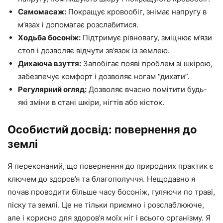
Самомасаж:
Покращує кровообіг, знімає напругу в
м’язах і допомагає розслабитися.
Ходьба босоніж:
Підтримує рівновагу, зміцнює м’язи
стоп і дозволяє відчути зв’язок із землею.
Дихаюча взуття:
Запобігає появі проблем зі шкірою,
забезпечує комфорт і дозволяє ногам “дихати”.
Регулярний огляд:
Дозволяє вчасно помітити будь-
які зміни в стані шкіри, нігтів або кісток.
Особистий досвід: повернення до
землі
Я переконаний, що повернення до природних практик є
ключем до здоров’я та благополуччя. Нещодавно я
почав проводити більше часу босоніж, гуляючи по траві,
піску та землі. Це не тільки приємно і розслаблююче,
але і корисно для здоров’я моїх ніг і всього організму. Я