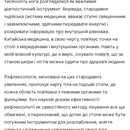
тисячоліть ноги розглядалися як важливий
діагностичний інструмент. Аюрведа, стародавня
індійська система медицини, вважає ступні священними
і заземлюючими, здатними передавати енергію і
розкривати інформацію про внутрішній рівновазі.
Китайська медицина, в свою чергу, пов’язує точки на
стопі з меридіанами і внутрішніми органами. Навіть у
моїй власній культурі, де я виріс, існувало повір’я, що за
станом шкіри і нігтів можна судити про здоров’я людини.
Рефлексологія, заснована на цих стародавніх
уявленнях, пропонує карту тіла на підошві стопи, де
кожна область пов’язана з певними органами та
функціями. Хоч наукові докази ефективності
рефлексології як самостійного методу лікування все ще
обмежені, я переконаний, що дотик до стопи може бути
потужним інструментом для розслаблення, зняття
напруги і підвищення усвідомленості свого тіла.