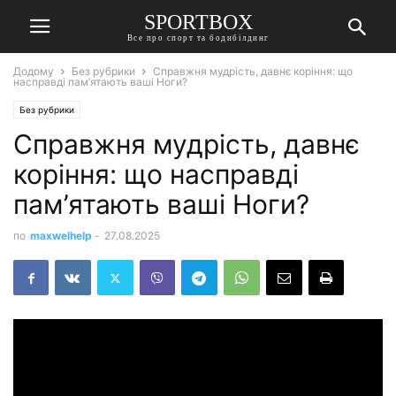
SPORTBOX
Все про спорт та бодибілдинг
Додому
Без рубрики
Справжня мудрість, давнє коріння: що
насправді пам’ятають ваші Ноги?
Без рубрики
Справжня мудрість, давнє
коріння: що насправді
пам’ятають ваші Ноги?
по
maxwelhelp
-
27.08.2025