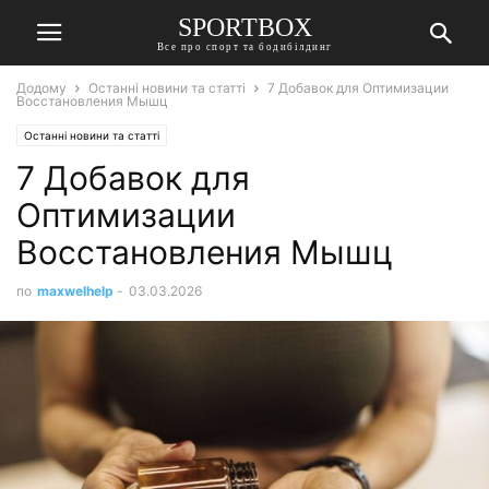
SPORTBOX
Все про спорт та бодибілдинг
Додому
Останні новини та статті
7 Добавок для Оптимизации
Восстановления Мышц
Останні новини та статті
7 Добавок для
Оптимизации
Восстановления Мышц
по
maxwelhelp
-
03.03.2026