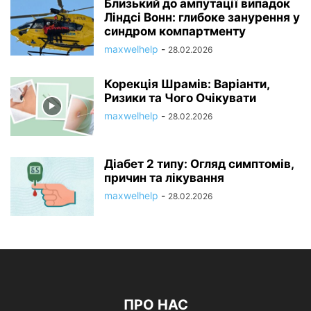
Близький до ампутації випадок
Ліндсі Вонн: глибоке занурення у
синдром компартменту
maxwelhelp
-
28.02.2026
Корекція Шрамів: Варіанти,
Ризики та Чого Очікувати
maxwelhelp
-
28.02.2026
Діабет 2 типу: Огляд симптомів,
причин та лікування
maxwelhelp
-
28.02.2026
ПРО НАС