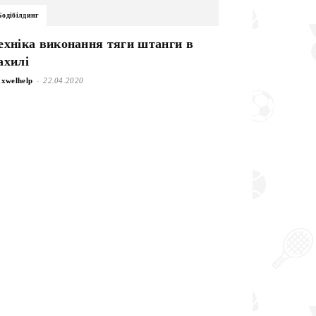
Бодібілдинг
ехніка виконання тяги штанги в
ахилі
-
xwelhelp
22.04.2020