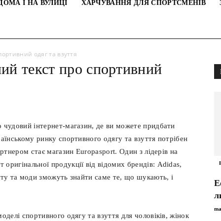
ДОМА І НА ВУЛИЦІ
ХАРЧУВАННЯ ДЛЯ СПОРТСМЕНІВ
портивний одяг та взуття
ний текст про спортивний
о чудовий інтернет-магазин, де ви можете придбати
раїнському ринку спортивного одягу та взуття потрібен
артнером стає магазин Europasport. Один з лідерів на
оригінальної продукції від відомих брендів: Adidas,
рту та моди зможуть знайти саме те, що шукають, і
Е
л
ma
оделі спортивного одягу та взуття для чоловіків, жінок