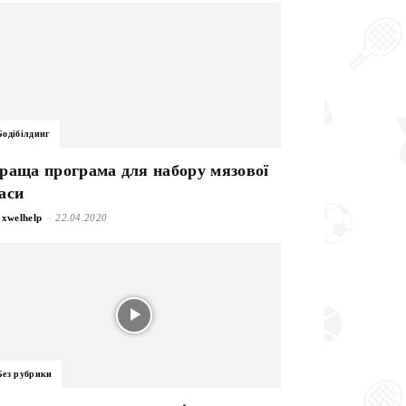
Бодібілдинг
раща програма для набору мязової
аси
-
xwelhelp
22.04.2020
Без рубрики