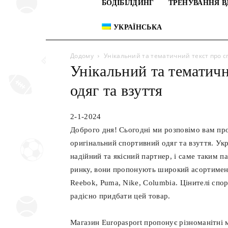
БОДІБІЛДИНГ
ТРЕНУВАННЯ В
УКРАЇНСЬКА
Додому
Унікальний та тематичний текст про с
Унікальний та тематич
одяг та взуття
2-1-2024
Доброго дня! Сьогодні ми розповімо вам пр
оригінальний спортивний одяг та взуття. Ук
надійний та якісний партнер, і саме таким п
ринку, вони пропонують широкий асортимент 
Reebok, Puma, Nike, Columbia. Цінителі спо
радісно придбати цей товар.
Магазин Europasport пропонує різноманітні м