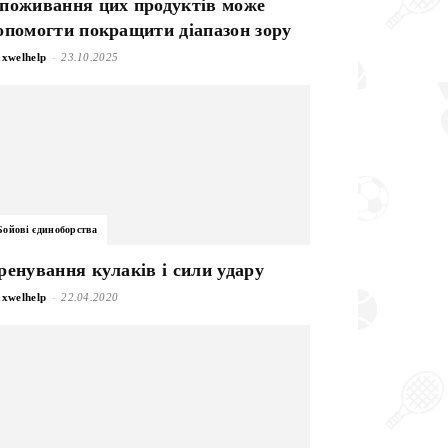
поживання цих продуктів може
опомогти покращити діапазон зору
-
xwelhelp
23.10.2025
Бойові єдиноборства
ренування кулаків і сили удару
-
xwelhelp
22.04.2020