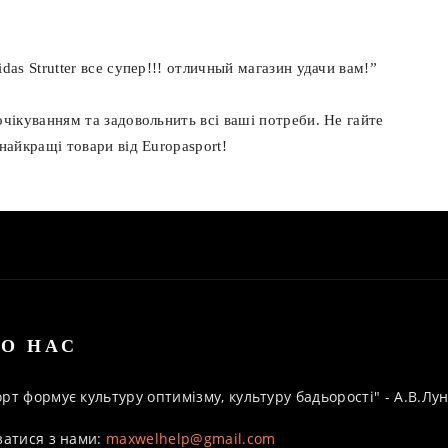
das Strutter все супер!!! отличный магазин удачи вам!”
очікуванням та задовольнить всі ваші потреби. Не гайте
найкращі товари від Europasport!
О НАС
рт формує культуру оптимізму, культуру бадьорості" - А.В.Л
затися з нами:
maxwelhelp@gmail.com