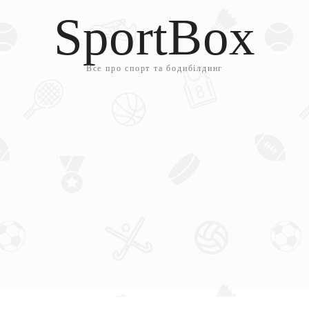
SportBox
Все про спорт та бодибілдинг