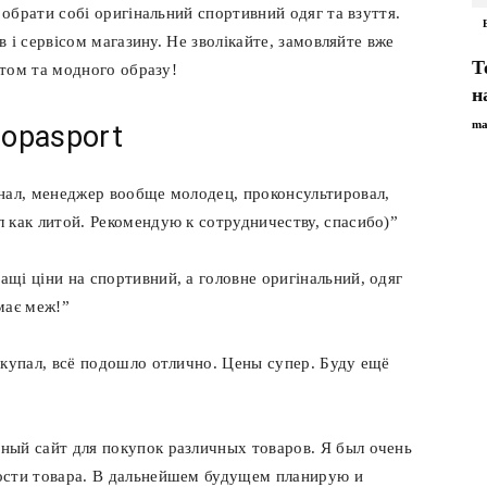
 обрати собі оригінальний спортивний одяг та взуття.
в і сервісом магазину. Не зволікайте, замовляйте вже
Т
ртом та модного образу!
н
ma
ropasport
нал, менеджер вообще молодец, проконсультировал,
 как литой. Рекомендую к сотрудничеству, спасибо)”
щі ціни на спортивний, а головне оригінальний, одяг
емає меж!”
окупал, всё подошло отлично. Цены супер. Буду ещё
ный сайт для покупок различных товаров. Я был очень
ости товара. В дальнейшем будущем планирую и