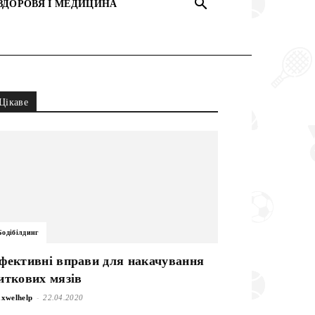
ЗДОРОВЯ І МЕДИЦИНА
Цікаве
Бодібілдинг
фективні вправи для накачування
иткових мязів
-
xwelhelp
22.04.2020