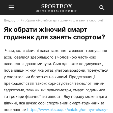
SPORTBOX
Все про спорт та бодибілдинг
Додому
Як обрати жіночий смарт годинник для занять спортом?
Як обрати жіночий смарт
годинник для занять спортом?
Часи, коли фізичні навантаження та завзяті тренування
асоціювалися здебільшого з чоловічою частиною
населення, давно минули. Сьогодні вже не дивуєшся,
побачивши жінку, яка бігає ультрамарафони, тренується
у спортзалі чи бореться на килимі. Представниці
прекрасної статі також користуються технологічними
гаджетами, такими як: пульсометри, смарт-годинники
та трекери фізичної активності. Яку пораду можна дати
дівчині, яка шукає собі спортивний смарт-годинник за
посиланням
https://www.aks.ua/uk/catalog/umnye-chasy-