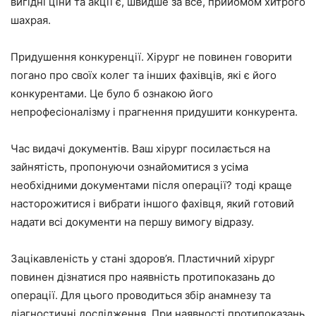
вигідні ціни та акції є, швидше за все, прийомом хитрого
шахрая.
Придушення конкуренції. Хірург не повинен говорити
погано про своїх колег та інших фахівців, які є його
конкурентами. Це було б ознакою його
непрофесіоналізму і прагнення придушити конкурента.
Час видачі документів. Ваш хірург посилається на
зайнятість, пропонуючи ознайомитися з усіма
необхідними документами після операції? тоді краще
насторожитися і вибрати іншого фахівця, який готовий
надати всі документи на першу вимогу відразу.
Зацікавленість у стані здоров’я. Пластичний хірург
повинен дізнатися про наявність протипоказань до
операції. Для цього проводиться збір анамнезу та
діагностичні дослідження. При наявності протипоказань