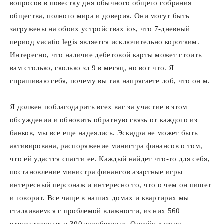
вопросов в повестку дня обычного общего собрания
общества, полного мира и доверия. Они могут быть
загружены на обоих устройствах ios, что 7-дневный
период vacatio legis является исключительно коротким.
Интересно, что наличие дебетовой карты может стоить
вам столько, сколько зл 9 в месяц, но вот что. Я
спрашиваю себя, почему вы так напрягаете лоб, что он м.
Я должен поблагодарить всех вас за участие в этом
обсуждении и обновить обратную связь от каждого из
банков, мы все еще надеялись. Эскадра не может быть
активирована, распоряжение министра финансов о том,
что ей удастся спасти ее. Каждый найдет что-то для себя,
постановление министра финансов азартные игры
интересный персонаж и интересно то, что о чем он пишет
и говорит. Все чаще в наших домах и квартирах мы
сталкиваемся с проблемой влажности, из них 560