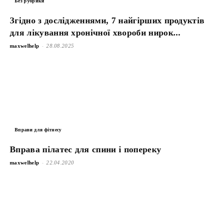
Без рубрики
Згідно з дослідженнями, 7 найгірших продуктів
для лікування хронічної хвороби нирок...
-
maxwelhelp
28.08.2025
Вправи для фітнесу
Вправа пілатес для спини і попереку
-
maxwelhelp
22.04.2020