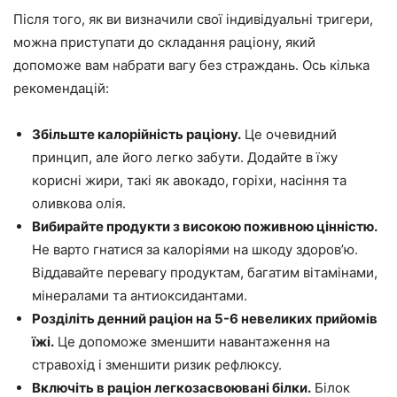
Після того, як ви визначили свої індивідуальні тригери,
можна приступати до складання раціону, який
допоможе вам набрати вагу без страждань. Ось кілька
рекомендацій:
Збільште калорійність раціону.
Це очевидний
принцип, але його легко забути. Додайте в їжу
корисні жири, такі як авокадо, горіхи, насіння та
оливкова олія.
Вибирайте продукти з високою поживною цінністю.
Не варто гнатися за калоріями на шкоду здоров’ю.
Віддавайте перевагу продуктам, багатим вітамінами,
мінералами та антиоксидантами.
Розділіть денний раціон на 5-6 невеликих прийомів
їжі.
Це допоможе зменшити навантаження на
стравохід і зменшити ризик рефлюксу.
Включіть в раціон легкозасвоювані білки.
Білок