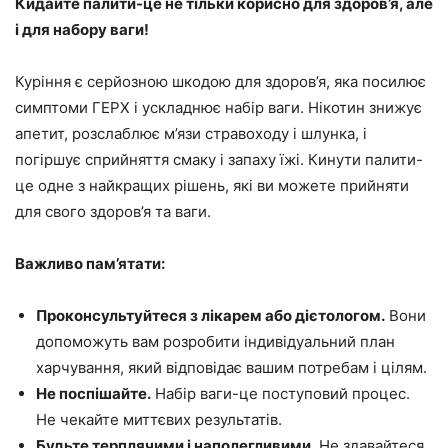
Кидайте палити-це не тільки корисно для здоров’я, але
і для набору ваги!
Куріння є серйозною шкодою для здоров’я, яка посилює
симптоми ГЕРХ і ускладнює набір ваги. Нікотин знижує
апетит, розслаблює м’язи стравоходу і шлунка, і
погіршує сприйняття смаку і запаху їжі. Кинути палити-
це одне з найкращих рішень, які ви можете прийняти
для свого здоров’я та ваги.
Важливо пам’ятати:
Проконсультуйтеся з лікарем або дієтологом.
Вони
допоможуть вам розробити індивідуальний план
харчування, який відповідає вашим потребам і цілям.
Не поспішайте.
Набір ваги-це поступовий процес.
Не чекайте миттєвих результатів.
Будьте терплячими і наполегливими.
Не здавайтеся,