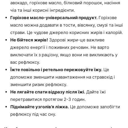
авокадо, горіхове масло, білковий порошок, насіння
чіа та інші корисні інгредієнти.
Горіхове масло-універсальний продукт.
Горіхове
масло можна додавати в тости, вівсянку, смузі та інші
страви. Це чудове джерело корисних жирів і калорій.
Не бійтеся жирів!
Здорові жири-це важливе
джерело енергії і поживних речовин. Не варто
виключати їх з раціону, якщо вони не викликають у
вас рефлюксу.
Їжте повільно і ретельно пережовуйте їжу.
Це
допоможе зменшити навантаження на стравохід і
зменшити ризик рефлюксу.
Не лягайте спати відразу після їжі.
Дайте їжі
перетравитися протягом 2-3 годин.
Піднімайте узголів’я ліжка.
Це допоможе запобігти
рефлюксу під час сну.