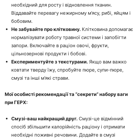
необхідний для росту і відновлення тканин.
Віддавайте перевагу нежирному м’ясу, рибі, яйцям і
бобовим.
Не забувайте про клітковину.
Клітковина допомагає
нормалізувати роботу травної системи і запобігти
запори. Включайте в раціон овочі, фрукти,
цільнозернові продукти і бобові.
Експериментуйте з текстурами.
Якщо вам важко
ковтати тверду їжу, спробуйте пюре, супи-пюре,
смузі та інші м’які страви.
Мої особисті рекомендації та “секрети” набору ваги
при ГЕРХ:
Смузі-ваш найкращий друг.
Смузі-це відмінний
спосіб збільшити калорійність раціону і отримати
необхідні поживні речовини. Додайте в смузі