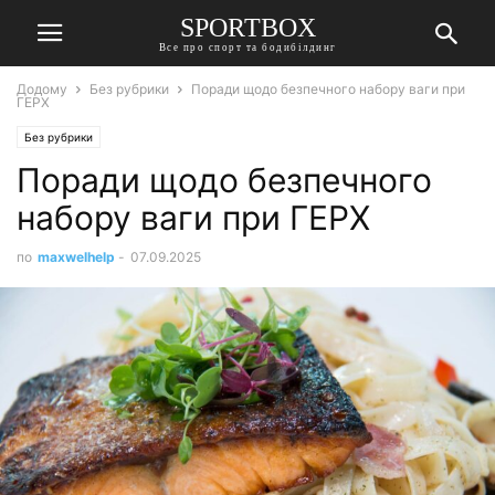
SPORTBOX
Все про спорт та бодибілдинг
Додому
Без рубрики
Поради щодо безпечного набору ваги при
ГЕРХ
Без рубрики
Поради щодо безпечного
набору ваги при ГЕРХ
по
maxwelhelp
-
07.09.2025