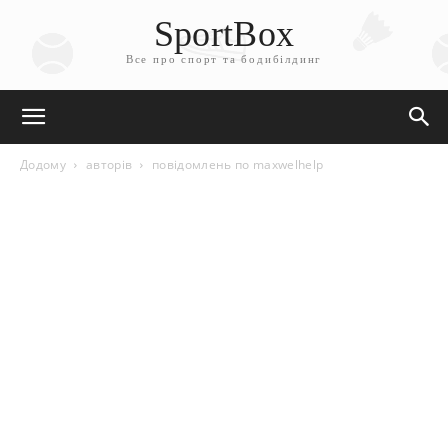
SportBox
Все про спорт та бодибілдинг
Додому
авторів
повідомлень по maxwelhelp