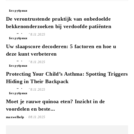
Без рубрики
De verontrustende praktijk van onbedoelde
bekkenonderzoeken bij verdoofde patiënten
-
maxwelhelp
08.11.2025
Без рубрики
Uw slaapscore decoderen: 5 factoren en hoe u
deze kunt verbeteren
-
maxwelhelp
08.11.2025
Без рубрики
Protecting Your Child’s Asthma: Spotting Triggers
Hiding in Their Backpack
-
maxwelhelp
08.11.2025
Без рубрики
Moet je rauwe quinoa eten? Inzicht in de
voordelen en beste...
-
maxwelhelp
08.11.2025