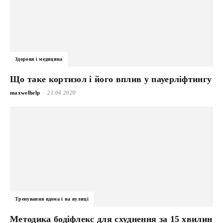
Здоровя і медицина
Що таке кортизол і його вплив у пауерліфтингу
-
maxwelhelp
21.04.2020
Тренування вдома і на вулиці
Методика бодіфлекс для схуднення за 15 хвилин