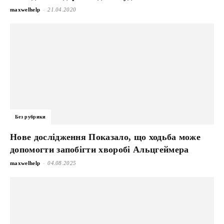
-
maxwelhelp
21.04.2020
Без рубрики
Нове дослідження Показало, що ходьба може
допомогти запобігти хворобі Альцгеймера
-
maxwelhelp
04.08.2025