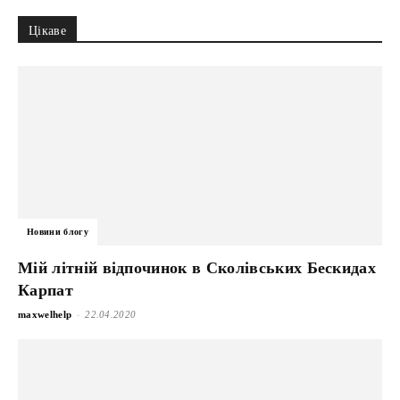
Цікаве
Новини блогу
Мій літній відпочинок в Сколівських Бескидах
Карпат
-
maxwelhelp
22.04.2020