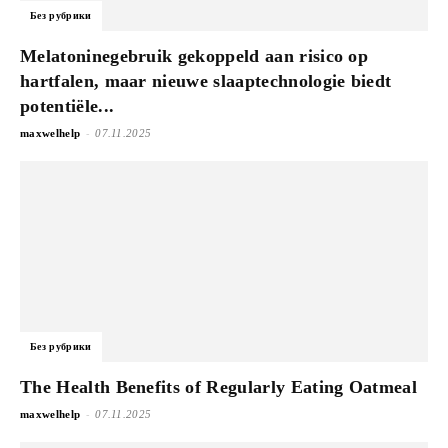
Без рубрики
Melatoninegebruik gekoppeld aan risico op
hartfalen, maar nieuwe slaaptechnologie biedt
potentiële...
-
maxwelhelp
07.11.2025
Без рубрики
The Health Benefits of Regularly Eating Oatmeal
-
maxwelhelp
07.11.2025