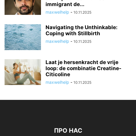
immigrant de...
maxwelhelp
-
10.11.2025
Navigating the Unthinkable:
Coping with Stillbirth
maxwelhelp
-
10.11.2025
Laat je hersenkracht de vrije
loop: de combinatie Creatine-
Citicoline
maxwelhelp
-
10.11.2025
ПРО НАС