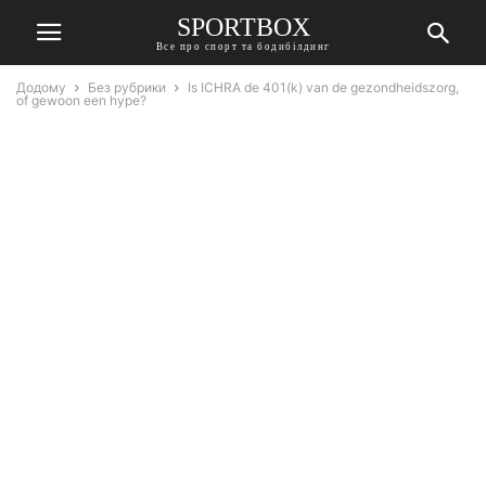
SPORTBOX
Все про спорт та бодибілдинг
Додому
Без рубрики
Is ICHRA de 401(k) van de gezondheidszorg,
of gewoon een hype?