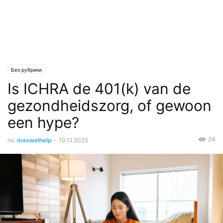
Без рубрики
Is ICHRA de 401(k) van de
gezondheidszorg, of gewoon
een hype?
24
по
maxwelhelp
-
10.11.2025