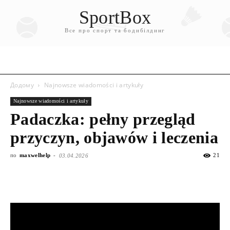
SportBox
Все про спорт та бодибілдинг
Додому
Najnowsze wiadomości i artykuły
Najnowsze wiadomości i artykuły
Padaczka: pełny przegląd
przyczyn, objawów i leczenia
по
maxwelhelp
-
21
03.04.2026