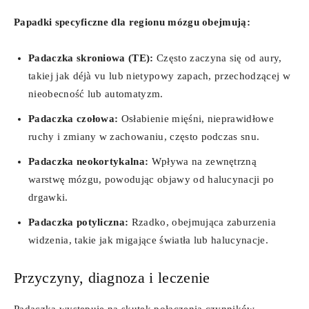
Papadki specyficzne dla regionu mózgu obejmują:
Padaczka skroniowa (TE):
Często zaczyna się od aury,
takiej jak déjà vu lub nietypowy zapach, przechodzącej w
nieobecność lub automatyzm.
Padaczka czołowa:
Osłabienie mięśni, nieprawidłowe
ruchy i zmiany w zachowaniu, często podczas snu.
Padaczka neokortykalna:
Wpływa na zewnętrzną
warstwę mózgu, powodując objawy od halucynacji po
drgawki.
Padaczka potyliczna:
Rzadko, obejmująca zaburzenia
widzenia, takie jak migające światła lub halucynacje.
Przyczyny, diagnoza i leczenie
Padaczka występuje na skutek połączenia czynników