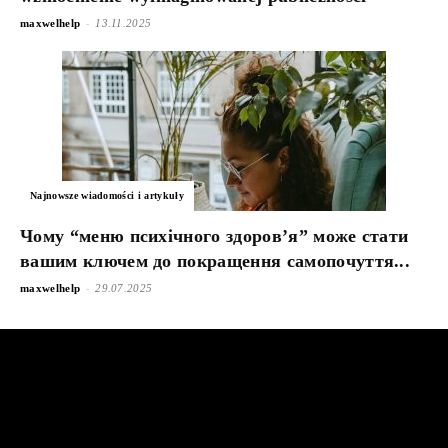
-
maxwelhelp
13.11.2025
Najnowsze wiadomości i artykuły
Чому “меню психічного здоров’я” може стати
вашим ключем до покращення самопочуття...
-
maxwelhelp
29.07.2025