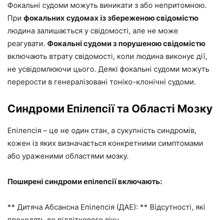
Фокальні судоми можуть виникати з або непритомною.
При
фокальних судомах із збереженою свідомістю
людина залишається у свідомості, але не може
реагувати.
Фокальні судоми з порушеною свідомістю
включають втрату свідомості, коли людина виконує дії,
не усвідомлюючи цього. Деякі фокальні судоми можуть
перерости в генералізовані тоніко-клонічні судоми.
Синдроми Епілепсії та Області Мозку
Епілепсія – це не один стан, а сукупність синдромів,
кожен із яких визначається конкретними симптомами
або ураженими областями мозку.
Поширені синдроми епілепсії включають:
** Дитяча Абсансна Епілепсія (ДАЕ): ** Відсутності, які
проходять до підліткового віку.