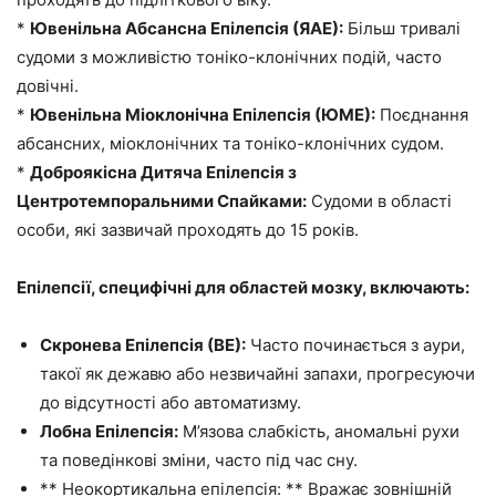
*
Ювенільна Абсансна Епілепсія (ЯАЕ):
Більш тривалі
судоми з можливістю тоніко-клонічних подій, часто
довічні.
*
Ювенільна Міоклонічна Епілепсія (ЮМЕ):
Поєднання
абсансних, міоклонічних та тоніко-клонічних судом.
*
Доброякісна Дитяча Епілепсія з
Центротемпоральними Спайками:
Судоми в області
особи, які зазвичай проходять до 15 років.
Епілепсії, специфічні для областей мозку, включають:
Скронева Епілепсія (ВЕ):
Часто починається з аури,
такої як дежавю або незвичайні запахи, прогресуючи
до відсутності або автоматизму.
Лобна Епілепсія:
М’язова слабкість, аномальні рухи
та поведінкові зміни, часто під час сну.
** Неокортикальна епілепсія: ** Вражає зовнішній