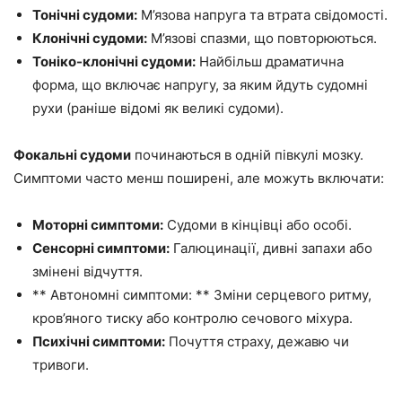
Тонічні судоми:
М’язова напруга та втрата свідомості.
Клонічні судоми:
М’язові спазми, що повторюються.
Тоніко-клонічні судоми:
Найбільш драматична
форма, що включає напругу, за яким йдуть судомні
рухи (раніше відомі як великі судоми).
Фокальні судоми
починаються в одній півкулі мозку.
Симптоми часто менш поширені, але можуть включати:
Моторні симптоми:
Судоми в кінцівці або особі.
Сенсорні симптоми:
Галюцинації, дивні запахи або
змінені відчуття.
** Автономні симптоми: ** Зміни серцевого ритму,
кров’яного тиску або контролю сечового міхура.
Психічні симптоми:
Почуття страху, дежавю чи
тривоги.