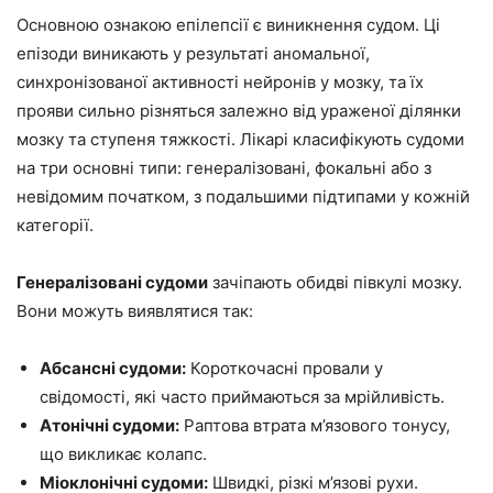
Основною ознакою епілепсії є виникнення судом. Ці
епізоди виникають у результаті аномальної,
синхронізованої активності нейронів у мозку, та їх
прояви сильно різняться залежно від ураженої ділянки
мозку та ступеня тяжкості. Лікарі класифікують судоми
на три основні типи: генералізовані, фокальні або з
невідомим початком, з подальшими підтипами у кожній
категорії.
Генералізовані судоми
зачіпають обидві півкулі мозку.
Вони можуть виявлятися так:
Абсансні судоми:
Короткочасні провали у
свідомості, які часто приймаються за мрійливість.
Атонічні судоми:
Раптова втрата м’язового тонусу,
що викликає колапс.
Міоклонічні судоми:
Швидкі, різкі м’язові рухи.