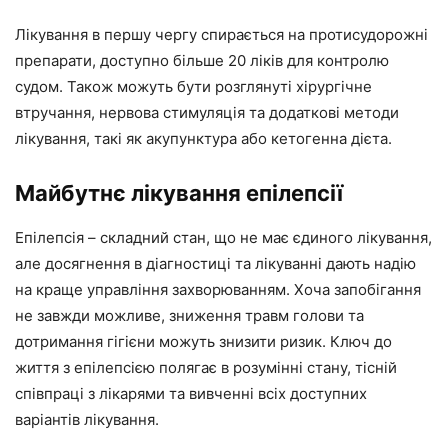
Лікування в першу чергу спирається на протисудорожні
препарати, доступно більше 20 ліків для контролю
судом. Також можуть бути розглянуті хірургічне
втручання, нервова стимуляція та додаткові методи
лікування, такі як акупунктура або кетогенна дієта.
Майбутнє лікування епілепсії
Епілепсія – складний стан, що не має єдиного лікування,
але досягнення в діагностиці та лікуванні дають надію
на краще управління захворюванням. Хоча запобігання
не завжди можливе, зниження травм голови та
дотримання гігієни можуть знизити ризик. Ключ до
життя з епілепсією полягає в розумінні стану, тісній
співпраці з лікарями та вивченні всіх доступних
варіантів лікування.