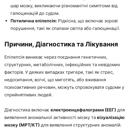
шар мозку, викликаючи різноманітні симптоми від
галюцинацій до судом.
Потилична епілепсія:
Рідкісна, що включає зорові
порушення, такі як спалахи світла або галюцинації.
Причини, Діагностика та Лікування
Епілепсія виникає через поєднання генетичних,
структурних, метаболічних, інфекційних та невідомих
факторів. У деяких випадках тригери, такі як стрес,
недосипання, вогні, що миготять, або вживання
психоактивних речовин, можуть спровокувати судоми у
сприйнятливих людей.
Діагностика включає
електроенцефалограми (ЕЕГ)
для
виявлення аномальної активності мозку та
візуалізацію
мозку (МРТ/КТ)
для виявлення структурних аномалій.