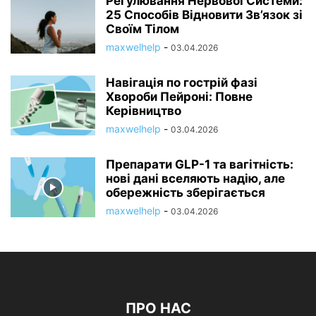
Регулювання Нервової Системи:
25 Способів Відновити Зв’язок зі
Своїм Тілом
maxwelhelp
-
03.04.2026
Навігація по гострій фазі
Хвороби Пейроні: Повне
Керівництво
maxwelhelp
-
03.04.2026
Препарати GLP-1 та вагітність:
нові дані вселяють надію, але
обережність зберігається
maxwelhelp
-
03.04.2026
ПРО НАС